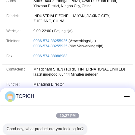
Adres:
Suite 1604-3, Hongan Plaza, #258 Die Yuan Road,
Yinzhou District, Ningbo City, China
Fabriek:
INDUSTRIALE ZONE - HAIYAN, JIAXING CITY,
ZHEJIANG, CHINA
Werktijd:
9:00-22:00 ( Beijing tijd)
Telefoon:
0086-574-88255925
(Verwerkingstijd)
0086-574-88255925
(Niet Verwerkingstijd)
Fax:
0086-574-88086983
Contacten :
Mr. Richard SHEN (TORICH INTERNATIONAL LIMITED)
laatst ingelogd: uur 44 Minuten geleden
Functie :
Managing Director
Telefoon :
+86 137 3616 4628
TORICH
+8613736164628
Whatsapp
WHATSAPP :
10:27 PM
torihinternational
skype
Skype :
Good day, what product are you looking for?
+86 137 3616 4628
wechat
WeChat :