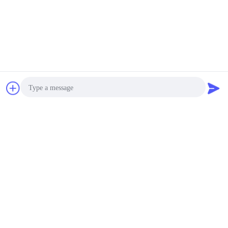
2025-09-12
Waarvoor wordt koolstofstalen buis
gebruikt?
2025-09-05
Chat
Vraag een offerte
Is koud afwerken hetzelfde als
koudgetrokken?
aan
2025-08-29
Photo
Waarvan zijn warmtewisselaarbuizen
gemaakt?
Video Call
Audio Call
2025-08-22
Welke grootte buis is een standaard
warmtewisselaar?