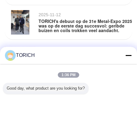
2025-11-12
TORICH's debuut op de 31e Metal-Expo 2025
was op de eerste dag succesvol: geribde
buizen en coils trokken veel aandacht.
2025-11-07
TORICH zal te zien zijn op de 31e Metal-
TORICH
Expo’2025 Russische Internationale
Industriële Tentoonstelling
1:36 PM
2025-11-03
Good day, what product are you looking for?
wat zijn geribbelde buizen
2025-09-26
Wat is een naadloze koolstofstaalpijp?