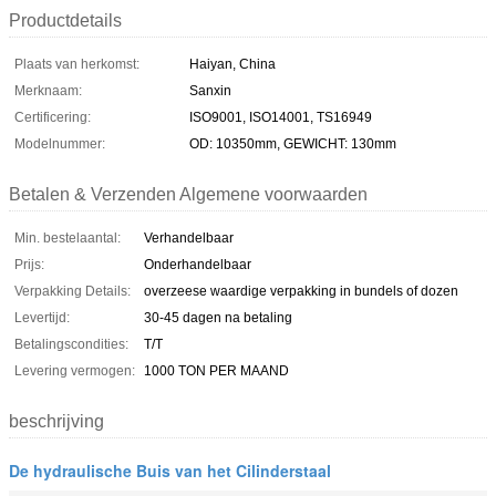
Productdetails
Plaats van herkomst:
Haiyan, China
Merknaam:
Sanxin
Certificering:
ISO9001, ISO14001, TS16949
Modelnummer:
OD: 10350mm, GEWICHT: 130mm
Betalen & Verzenden Algemene voorwaarden
Min. bestelaantal:
Verhandelbaar
Prijs:
Onderhandelbaar
Verpakking Details:
overzeese waardige verpakking in bundels of dozen
Levertijd:
30-45 dagen na betaling
Betalingscondities:
T/T
Levering vermogen:
1000 TON PER MAAND
beschrijving
De hydraulische Buis van het Cilinderstaal