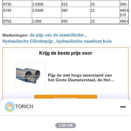
ST35
1.0308
315
25
340--4
ST45
1.0408
390
21
440 to
570
ST52
1.058
450
22
490-6
de pijp van de staalcilinder
Markeringen:
,
Hydraulische Cilinderpijp
hydraulische naadloze buis
,
Krijg de beste prijs voor
Pijp de met hoge weerstand van
het Grote Diameterstaal, de Holle
Norm van de Staalbuis DIN2391
Doorgaan
TORICH
De hydraulische Buis van het Cilinderstaal
Meer
1:56 AM