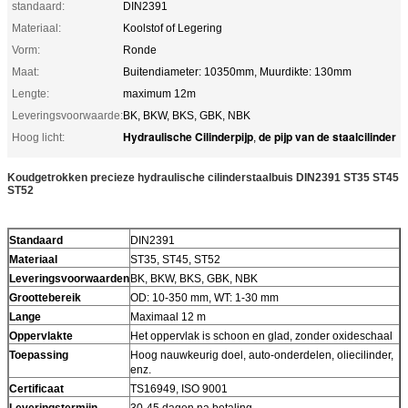
standaard:
DIN2391
Materiaal:
Koolstof of Legering
Vorm:
Ronde
Maat:
Buitendiameter: 10350mm, Muurdikte: 130mm
Lengte:
maximum 12m
Leveringsvoorwaarde:
BK, BKW, BKS, GBK, NBK
Hydraulische Cilinderpijp
de pijp van de staalcilinder
Hoog licht:
,
Koudgetrokken precieze hydraulische cilinderstaalbuis DIN2391 ST35 ST45
ST52
Standaard
DIN2391
Materiaal
ST35, ST45, ST52
Leveringsvoorwaarden
BK, BKW, BKS, GBK, NBK
Groottebereik
OD: 10-350 mm, WT: 1-30 mm
Lange
Maximaal 12 m
Oppervlakte
Het oppervlak is schoon en glad, zonder oxideschaal
Toepassing
Hoog nauwkeurig doel, auto-onderdelen, oliecilinder,
enz.
Certificaat
TS16949, ISO 9001
Leveringstermijn
30-45 dagen na betaling