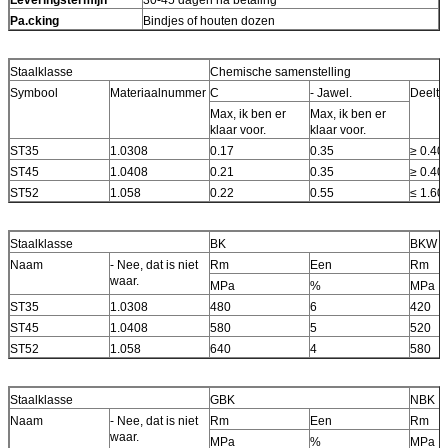
Pa.
ck
ing
Bindjes of houten dozen
Staalklasse
Chemische samenstelling
Symbool
Materiaalnummer
C
- Jawel.
Deeltj
Max, ik ben er
Max, ik ben er
klaar voor.
klaar voor.
ST35
1.0308
0.17
0.35
≥ 0.40
ST45
1.0408
0.21
0.35
≥ 0.40
ST52
1.058
0.22
0.55
≤ 1.60
Staalklasse
BK
BKW
Naam
- Nee, dat is niet
Rm
Een
Rm
waar.
MPa
%
MPa
ST35
1.0308
480
6
420
ST45
1.0408
580
5
520
ST52
1.058
640
4
580
Staalklasse
GBK
NBK
Naam
- Nee, dat is niet
Rm
Een
Rm
waar.
MPa
%
MPa