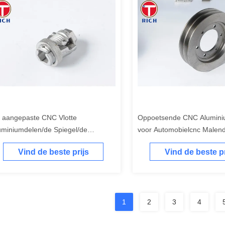
 aangepaste CNC Vlotte
Oppoetsende CNC Alumini
uminiumdelen/de Spiegel/de
voor Automobielcnc Malen
een/Geborsteld eindigen
Vind de beste prijs
Vind de beste pr
1
2
3
4