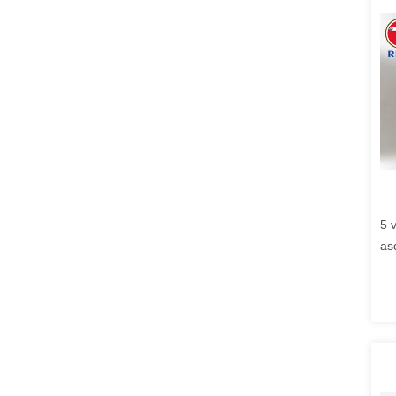
5 
as
Al
Ba
Ce