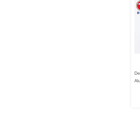
De
Al
St