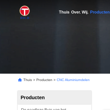
Thuis
Over. Wij.
Producten
Thuis
>
Producten
>
CNC Aluminiumdelen
Producten
De naadloze Buis van het