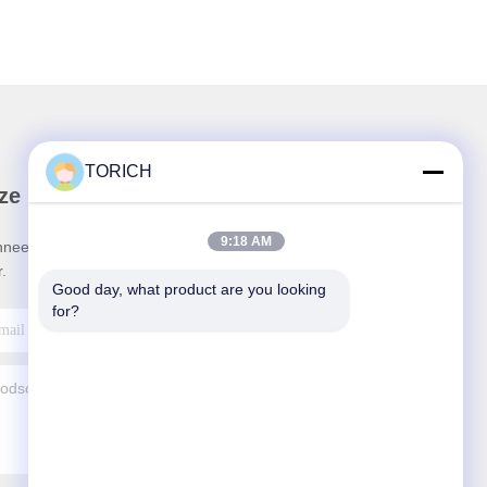
TORICH
ze Nieuwsbrief
9:18 AM
neer u op onze nieuwsbrief voor kortingen en
.
Good day, what product are you looking 
for?