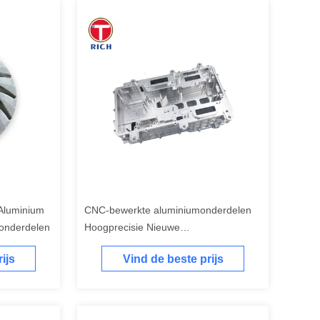
Aluminium
CNC-bewerkte aluminiumonderdelen
 onderdelen
Hoogprecisie Nieuwe
energievoertuigen waterkoeling
ijs
Vind de beste prijs
behuizing