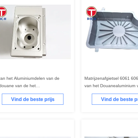
van het Aluminiumdelen van de
Matrijzenafgietsel 6061 60
douane van de het
van het Douanealuminium 
uminiumlegering CNC van de de
Reductiemiddelenhuisvesti
Vind de beste prijs
Vind de beste pr
sisverwerking Machinaal bewerkend
ntrum