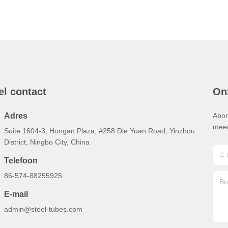
el contact
On
Adres
Abon
meer
Suite 1604-3, Hongan Plaza, #258 Die Yuan Road, Yinzhou
District, Ningbo City, China
Telefoon
86-574-88255925
E-mail
admin@steel-tubes.com