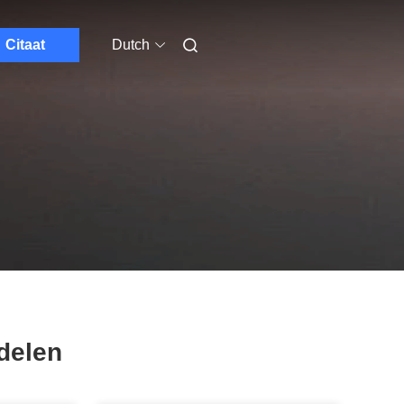
Citaat
Dutch
delen