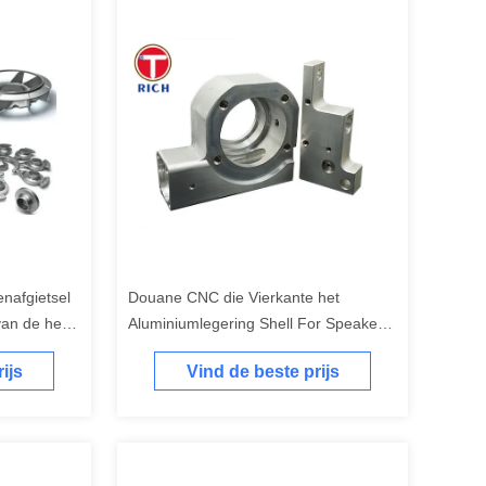
enafgietsel
Douane CNC die Vierkante het
van de het
Aluminiumlegering Shell For Speaker
ele de
verwerken van de Buisversterker
ijs
Vind de beste prijs
bewerken