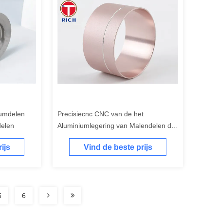
umdelen
Precisiecnc CNC van de het
delen
Aluminiumlegering van Malendelen de
Aanpassing van de
ijs
Vind de beste prijs
Draaibankverwerking
5
6