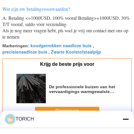
Wat zijn uw betalingsvoorwaarden?
A: Betaling <=1000USD, 100% vooraf Betaling>=1000USD, 30%
T/T vooraf, saldo vóór verzending.
Als je nog meer vragen hebt, pls voel je vrij om contact met ons op
te nemen
koudgetrokken naadloze buis
Markeringen:
,
precisienaadloze buis
Zwarte Koolstofstaalpijp
,
Krijg de beste prijs voor
De professionele buizen van het
vervaardigings warmgewalste
naadloze staal voor verkoop
Doorgaan
TORICH
De naadloze Buis van het Precisiestaal
Meer