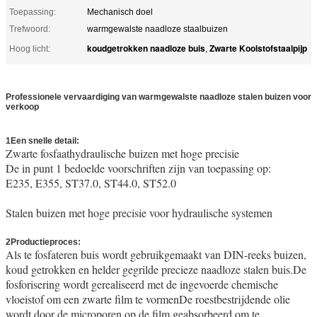
Toepassing:
Mechanisch doel
Trefwoord:
warmgewalste naadloze staalbuizen
koudgetrokken naadloze buis
Zwarte Koolstofstaalpijp
Hoog licht:
,
Professionele vervaardiging van warmgewalste naadloze stalen buizen voor
verkoop
1Een snelle detail:
Zwarte fosfaathydraulische buizen met hoge precisie
De in punt 1 bedoelde voorschriften zijn van toepassing op:
E235, E355, ST37.0, ST44.0, ST52.0
warmgewalste naadloze stalen
buizen
Stalen buizen met hoge precisie voor hydraulische systemen
2Productieproces:
Als te fosfateren buis wordt gebruikgemaakt van DIN-reeks buizen,
koud getrokken en helder gegrilde precieze naadloze stalen buis.De
fosforisering wordt gerealiseerd met de ingevoerde chemische
vloeistof om een zwarte film te vormenDe roestbestrijdende olie
wordt door de microporen op de film geabsorbeerd om te