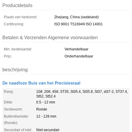
Productdetails
Plaats van herkomst:
Zhejiang, China (vasteland)
Certificering:
ISO 9001 TS16949 ISO 14001
Betalen & Verzenden Algemene voorwaarden
Min. bestelaantal:
Verhandelbaar
Prijs:
Onderhandelbaar
beschrijving
De naadloze Buis van het Precisiestaal
Rang:
10#, 20#, 45#, ST35, St35.4, St35.8, St37, st37-2, ST37.4,
St52, St52.4
Dikte:
0.5 - 12 mm
Sectievorm:
Ronde
Buitendiameter
12 - 128 mm
(Ronde):
Secundair of niet:
Niet secundair