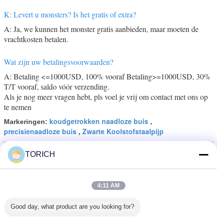
K: Levert u monsters? Is het gratis of extra?
A: Ja, we kunnen het monster gratis aanbieden, maar moeten de
vrachtkosten betalen.
Wat zijn uw betalingsvoorwaarden?
A: Betaling <=1000USD, 100% vooraf Betaling>=1000USD, 30%
T/T vooraf, saldo vóór verzending.
Als je nog meer vragen hebt, pls voel je vrij om contact met ons op
te nemen
koudgetrokken naadloze buis
Markeringen:
,
precisienaadloze buis
Zwarte Koolstofstaalpijp
,
Krijg de beste prijs voor
TORICH
4:11 AM
Professioneel vervaardigings
naadloos staal geslepen
buizenstelsel met hoogte -
Good day, what product are you looking for?
kwaliteit