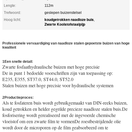
Lengte:
112m
Trefwoord:
geslepen buizenstelsel
koudgetrokken naadloze buis
Hoog licht:
,
Zwarte Koolstofstaalpijp
Professionele vervaardiging van naadloze stalen gepoetste buizen van hoge
kwaliteit
1Een snelle detail:
Zwarte fosfaathydraulische buizen met hoge precisie
De in punt 1 bedoelde voorschriften zijn van toepassing op:
E235, E355, ST37.0, ST44.0, ST52.0
Stalen buizen met hoge precisie voor hydraulische systemen
2Productieproces:
Als te fosfateren buis wordt gebruikgemaakt van DIN-reeks buizen,
koud getrokken en helder gegrilde precieze naadloze stalen buis.De
fosforisering wordt gerealiseerd met de ingevoerde chemische
vloeistof om een zwarte film te vormenDe roestbestrijdende olie
wordt door de microporen op de film geabsorbeerd om te