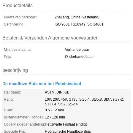
Productdetails
Plaats van herkomst:
Zhejiang, China (vasteland)
Certificering:
ISO 9001 TS16949 ISO 14001
Betalen & Verzenden Algemene voorwaarden
Min. bestelaantal:
Verhandelbaar
Prijs:
Onderhandelbaar
beschrijving
De naadloze Buis van het Precisiestaal
standaard:
ASTM, DIN, GB
Rang:
10#, 20#, 45#, ST35, St35.4, St35.8, St37, st37-2,
ST37.4, St52, St52.4
Dikte:
0.5 - 12 mm
Buitendiameter (Ronde):
12 - 128 mm
Oppervlaktebehandeling:
Het zwarte Fosfaat eindigt
Speciale Pijp:
Hydraulische Naadloze Buis