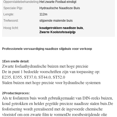
Oppervlaktebehandeling:
Het zwarte Fosfaat eindigt
Speciale Pijp:
Hydraulische Naadloze Buis
Lengte:
112m
Trefwoord:
slijpende malende buis
koudgetrokken naadloze buis
Hoog licht:
,
Zwarte Koolstofstaalpijp
Professionele vervaardiging naadloze slijpbuis voor verkoop
1Een snelle detail:
schone slijpbuis
Zwarte fosfaathydraulische buizen met hoge precisie
De in punt 1 bedoelde voorschriften zijn van toepassing op:
E235, E355, ST37.0, ST44.0, ST52.0
Stalen buizen met hoge precisie voor hydraulische systemen
2Productieproces:
Als te fosfateren buis wordt gebruikgemaakt van DIN-reeks buizen,
koud getrokken en helder gegrilde precieze naadloze stalen buis.De
fosforisering wordt gerealiseerd met de ingevoerde chemische
vloeistof om een zwarte film te vormenDe roestbestrijdende olie