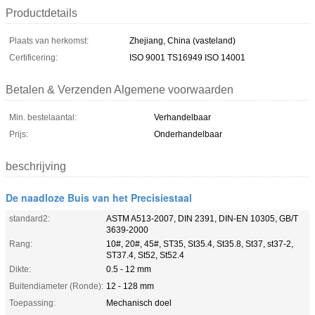
Productdetails
Plaats van herkomst:
Zhejiang, China (vasteland)
Certificering:
ISO 9001 TS16949 ISO 14001
Betalen & Verzenden Algemene voorwaarden
Min. bestelaantal:
Verhandelbaar
Prijs:
Onderhandelbaar
beschrijving
De naadloze Buis van het Precisiestaal
standard2:
ASTM A513-2007, DIN 2391, DIN-EN 10305, GB/T
3639-2000
Rang:
10#, 20#, 45#, ST35, St35.4, St35.8, St37, st37-2,
ST37.4, St52, St52.4
Dikte:
0.5 - 12 mm
Buitendiameter (Ronde):
12 - 128 mm
Toepassing:
Mechanisch doel