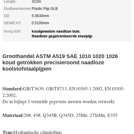
Lengte:
312m
Eindbeschermer:
Plastic Pijp GLB
OD:
5.0630mm
GEWICHT:
0.5100mm
koudgewalste naadloze buis
Hoog licht:
,
Naadloze gegalvaniseerde staalpijp
Groothandel ASTM A519 SAE 1010 1020 1026
koud getrokken precisieroond naadloze
koolstofstaalpijpen
met een breedte van niet meer dan 50 mm
Standard:
GB/T3639, GB/T8713, EN10305-1:2002, EN10305-
2:2002,
De in bijlage I vermelde gegevens moeten worden verwerkt.
Materiaal:
20#, 45#, Q345B, Q345D, 25Mn, 27SiMn, E355
Type:
Hydraulische cilinderbuis