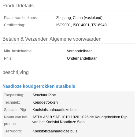
Productdetails
Plaats van herkomst:
Zhejiang, China (vasteland)
Certificering:
ISO9001, ISO14001, TS16949
Betalen & Verzenden Algemene voorwaarden
Min. bestelaantal:
Verhandelbaar
Prijs:
Onderhandelbaar
beschrijving
Naadloze koudgetrokken staalbuis
Toepassing:
Structuur Pipe
Techniek:
Koudgetrokken
Speciale Pijp:
Koolstofstaalnaadloze buis
Naam van het
ASTM A519 SAE 1010 1020 1026 de Koudgetrokken Pijp
van het Koolstof Naadloze Staal
product:
Trefwoord:
Koolstofstaalnaadloze buis