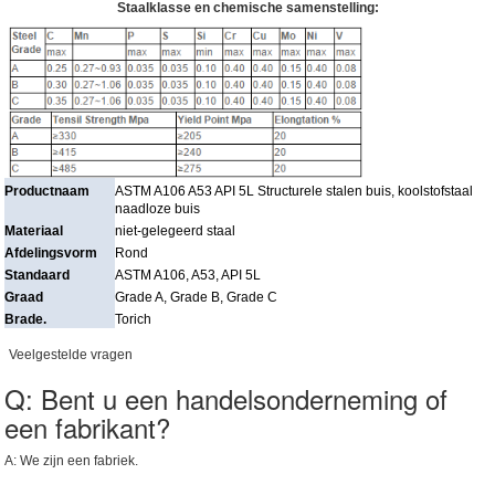
Staalklasse en chemische samenstelling:
Productnaam
ASTM A106 A53 API 5L Structurele stalen buis, koolstofstaal
naadloze buis
Materiaal
niet-gelegeerd staal
Afdelingsvorm
Rond
Standaard
ASTM A106, A53, API 5L
Graad
Grade A, Grade B, Grade C
Brade.
Torich
Veelgestelde vragen
Q: Bent u een handelsonderneming of
een fabrikant?
A: We zijn een fabriek.