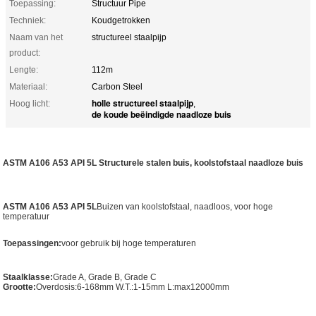
Toepassing:
Structuur Pipe
Techniek:
Koudgetrokken
Naam van het
structureel staalpijp
product:
Lengte:
112m
Materiaal:
Carbon Steel
holle structureel staalpijp
Hoog licht:
,
de koude beëindigde naadloze buis
ASTM A106 A53 API 5L Structurele stalen buis, koolstofstaal naadloze buis
ASTM A106 A53 API 5L
Buizen van koolstofstaal, naadloos, voor hoge
temperatuur
Toepassingen:
voor gebruik bij hoge temperaturen
Staalklasse:
Grade A, Grade B, Grade C
Grootte:
Overdosis:6-168mm W.T.:1-15mm L:max12000mm