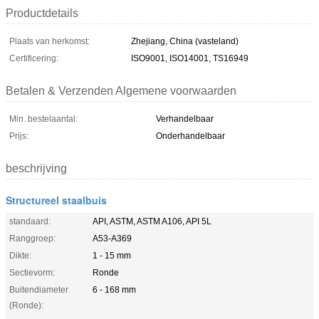
Productdetails
Plaats van herkomst:
Zhejiang, China (vasteland)
Certificering:
ISO9001, ISO14001, TS16949
Betalen & Verzenden Algemene voorwaarden
Min. bestelaantal:
Verhandelbaar
Prijs:
Onderhandelbaar
beschrijving
Structureel staalbuis
standaard:
API, ASTM, ASTM A106, API 5L
Ranggroep:
A53-A369
Dikte:
1 - 15 mm
Sectievorm:
Ronde
Buitendiameter
6 - 168 mm
(Ronde):