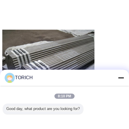
TORICH
8:10 PM
Good day, what product are you looking for?
de koude beëindigde naadloze buis
Markeringen:
,
holle structureel staalpijp
,
pijp van het hete onderdompelings de gegalvaniseerde staal