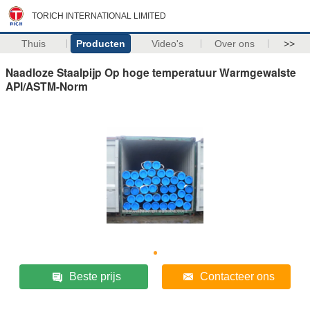
TORICH INTERNATIONAL LIMITED
Thuis
Producten
Video's
Over ons
>>
Naadloze Staalpijp Op hoge temperatuur Warmgewalste
API/ASTM-Norm
Beste prijs
Contacteer ons