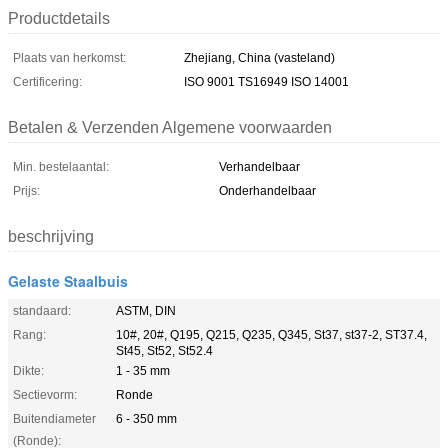
Productdetails
Plaats van herkomst:
Zhejiang, China (vasteland)
Certificering:
ISO 9001 TS16949 ISO 14001
Betalen & Verzenden Algemene voorwaarden
Min. bestelaantal:
Verhandelbaar
Prijs:
Onderhandelbaar
beschrijving
Gelaste Staalbuis
standaard:
ASTM, DIN
Rang:
10#, 20#, Q195, Q215, Q235, Q345, St37, st37-2, ST37.4,
St45, St52, St52.4
Dikte:
1 - 35 mm
Sectievorm:
Ronde
Buitendiameter
6 - 350 mm
(Ronde):