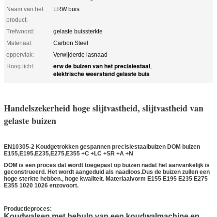
Naam van het
ERW buis
product:
Trefwoord:
gelaste buissterkte
Materiaal:
Carbon Steel
oppervlak:
Verwijderde lasnaad
erw de buizen van het precisiestaal
Hoog licht:
,
elektrische weerstand gelaste buis
Handelszekerheid hoge slijtvastheid, slijtvastheid van
gelaste buizen
EN10305-2 Koudgetrokken gespannen precisiestaalbuizen DOM buizen
E155,E195,E235,E275,E355 +C +LC +SR +A +N
DOM is een proces dat wordt toegepast op buizen nadat het aanvankelijk is
geconstrueerd. Het wordt aangeduid als naadloos.Dus de buizen zullen een
hoge sterkte hebben., hoge kwaliteit. Materiaalvorm E155 E195 E235 E275
E355 1020 1026 enzovoort.
verwarmde buissterkte
Productieproces:
Koudwalsen met behulp van een koudwalmachine en