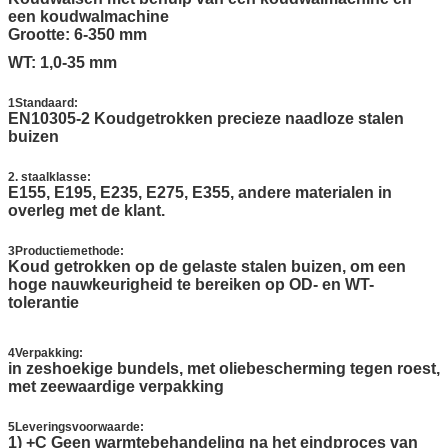
een koudwalmachine
Grootte: 6-350 mm
WT: 1,0-35 mm
1Standaard:
EN10305-2 Koudgetrokken precieze naadloze stalen
buizen
2. staalklasse:
E155, E195, E235, E275, E355, andere materialen in
overleg met de klant.
3Productiemethode:
Koud getrokken op de gelaste stalen buizen, om een
hoge nauwkeurigheid te bereiken op OD- en WT-
tolerantie
4Verpakking:
in zeshoekige bundels, met oliebescherming tegen roest,
met zeewaardige verpakking
5Leveringsvoorwaarde:
1) +C Geen warmtebehandeling na het eindproces van