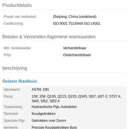
Productdetails
Plaats van herkomst:
Zhejiang, China (vasteland)
Certificering:
ISO 9001 TS16949 ISO 14001
Betalen & Verzenden Algemene voorwaarden
Min. bestelaantal:
Verhandelbaar
Prijs:
Onderhandelbaar
beschrijving
Gelaste Staalbuis
standaard:
ASTM, DIN
Rang:
10#, 20#, Q195, Q215, Q235, Q345, St37, st37-2, ST37.4,
St45, St52, St52.4
Toepassing:
Hydraulische Pijp, Autodelen
Techniek:
Koudgetrokken
Speciale Pijp:
Getrokken over Doorn
kenmerk:
Precisie Koudgetrokken Buis