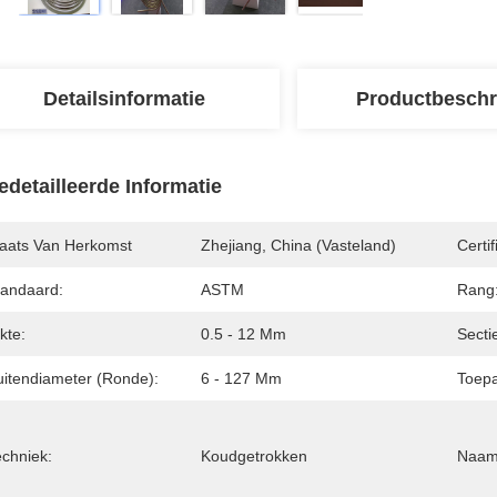
Detailsinformatie
Productbeschr
edetailleerde Informatie
laats Van Herkomst
Zhejiang, China (vasteland)
Certif
tandaard:
ASTM
Rang
kte:
0.5 - 12 Mm
Secti
uitendiameter (Ronde):
6 - 127 Mm
Toepa
echniek:
Koudgetrokken
Naam 