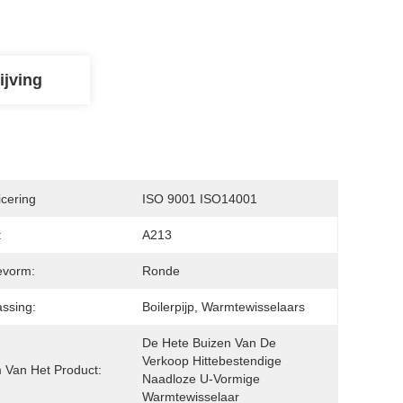
ijving
icering
ISO 9001 ISO14001
:
A213
evorm:
Ronde
ssing:
Boilerpijp, Warmtewisselaars
De Hete Buizen Van De 
Verkoop Hittebestendige 
Van Het Product:
Naadloze U-Vormige 
Warmtewisselaar