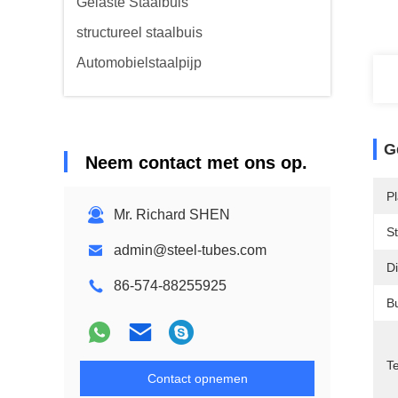
Gelaste Staalbuis
structureel staalbuis
Automobielstaalpijp
G
Neem contact met ons op.
P
Mr. Richard SHEN
S
admin@steel-tubes.com
Di
86-574-88255925
B
T
Contact opnemen