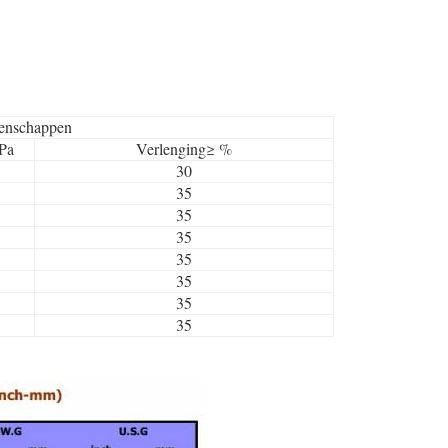
enschappen
MPa
Verlenging
≥ %
30
35
35
35
35
35
35
35