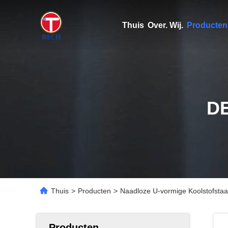
Thuis
Over. Wij.
Producten
D
Thuis
>
Producten
>
Naadloze U-vormige Koolstofstaa
Producten