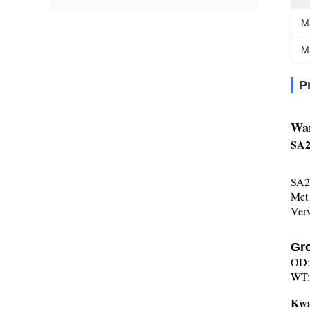
Ma
M
P
War
SA2
s
Ap9
SA21
Met 
Verw
e1
Buiz
Gro
OD:
WT:
Kwal