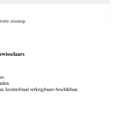
triële staalpijp
wisselaars
rs.
enden.
r, koolstofstaal verkrijgbaar
o beschikbaar.