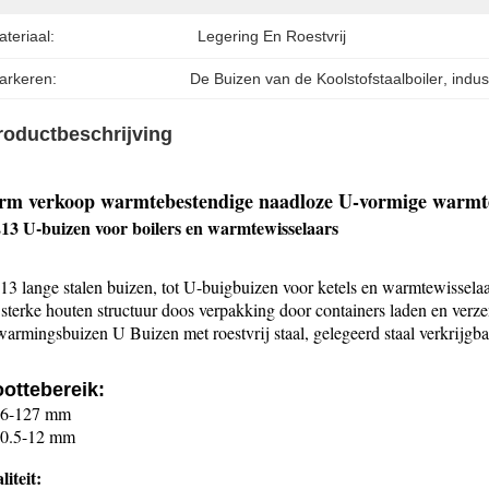
teriaal:
Legering En Roestvrij
arkeren:
De Buizen van de Koolstofstaalboiler
, 
indus
roductbeschrijving
m verkoop warmtebestendige naadloze U-vormige warmte
13 U-buizen voor boilers en warmtewisselaars
3 lange stalen buizen, tot U-buigbuizen voor ketels en warmtewisselaa
sterke houten structuur doos verpakking door containers laden en verz
armingsbuizen U Buizen met roestvrij staal, gelegeerd staal verkrijgbaa
en voor warmtewisselaars 18080d
ottebereik:
6-127 mm
0.5-12 mm
iteit: