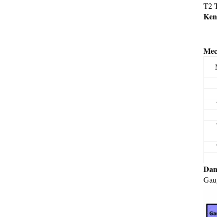
T2 
Ken
Mec
Dan
Gau