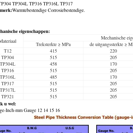
TP304 TP304L TP316 TP316L TP317
merk:
Warmtebestendige Corrosiebestendige.
hanische eigenschappen:
Mechanische eig
Materiaal
Treksterkte ≥ MPa
de uitgangssterkte ≥ 
T12
415
220
TP304
515
205
TP304L
458
170
TP316
515
205
TP316L
485
170
TP317
515
205
TP317L
515
205
TP321
515
205
k u wel:
ge-Inch-mm Gauge 12 14 15 16