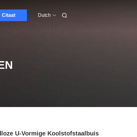
Citaat
Dutch
EN
loze U-Vormige Koolstofstaalbuis