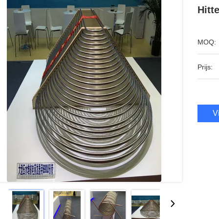
Hitt
MOQ:
Prijs:
V