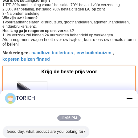
Wat is uw betalingstermijn?
1.T/T: 30% aanbetaling vooraf, het saldo 70% betaald vóór verzending
2.30% aanbetaling, het saldo 70% betaald tegen L/C op zicht
3- Na onderhandeling.
Wie zijn uw klanten?
1Voorraadhandelaren, distributeurs, groothandelaren, agenten, handelaren,
eindgebruikers, enz.
Hoe lang ga je reageren op ons verzoek?
1.Uw verzoek zal binnen 24 uur worden behandeld op werkdagen.
Als u nog meer vragen heeft over uw twijfels, kunt u ons uw e-mails sturen
of bellen!
naadloze boilerbuis
erw boilerbuizen
Markeringen:
,
,
koperen buizen finned
Krijg de beste prijs voor
Buis van het de
TORICH
Warmtewisselaarstaal van ASTM
A192 de Naadloze Voor Hoge
drukboilers
11:06 PM
Doorgaan
Good day, what product are you looking for?
De Buis van het Warmtewisselaarstaal
Meer