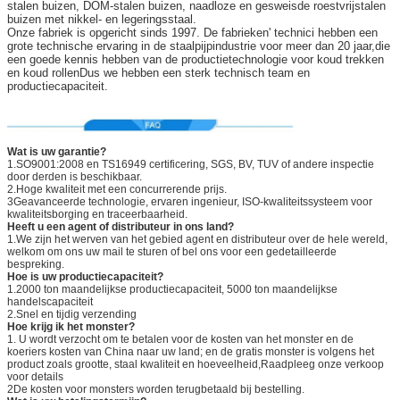
stalen buizen, DOM-stalen buizen, naadloze en gesweisde roestvrijstalen
buizen met nikkel- en legeringsstaal.
Onze fabriek is opgericht sinds 1997. De fabrieken' technici hebben een
grote technische ervaring in de staalpijpindustrie voor meer dan 20 jaar,die
een goede kennis hebben van de productietechnologie voor koud trekken
en koud rollenDus we hebben een sterk technisch team en
productiecapaciteit.
Wat is uw garantie?
1.SO9001:2008 en TS16949 certificering, SGS, BV, TUV of andere inspectie
door derden is beschikbaar.
2.Hoge kwaliteit met een concurrerende prijs.
3Geavanceerde technologie, ervaren ingenieur, ISO-kwaliteitssysteem voor
kwaliteitsborging en traceerbaarheid.
Heeft u een agent of distributeur in ons land?
1.We zijn het werven van het gebied agent en distributeur over de hele wereld,
welkom om ons uw mail te sturen of bel ons voor een gedetailleerde
bespreking.
Hoe is uw productiecapaciteit?
1.2000 ton maandelijkse productiecapaciteit, 5000 ton maandelijkse
handelscapaciteit
2.Snel en tijdig verzending
Hoe krijg ik het monster?
1. U wordt verzocht om te betalen voor de kosten van het monster en de
koeriers kosten van China naar uw land; en de gratis monster is volgens het
product zoals grootte, staal kwaliteit en hoeveelheid,Raadpleeg onze verkoop
voor details
2De kosten voor monsters worden terugbetaald bij bestelling.