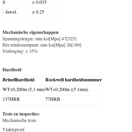
S
≤ 0.035
- Jawel.
≤ 0.25
Mechanische eigenschappen
Spanningslengte: min ksi[Mpa] 47[325]
Het rendementpunt: min ksi[Mpa] 26[180]
Verlenging: ≥ 35%
Hardheid
Brinellhardheid
Rockwell hardheidsnummer
WT≥0,200in (5,1 mm)
WT
<
0.200in ((5.1mm)
137HRB
77HRB
Tests en inspecties:
Mechanische tests:
Vlakteproef