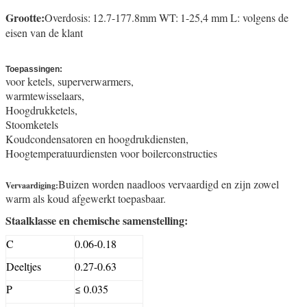
Grootte:
Overdosis:
12.7-177.8mm WT:
1-25,4 mm L: volgens de
eisen van de klant
Toepassingen:
voor ketels, superverwarmers,
warmtewisselaars,
Hoogdrukketels,
Stoomketels
Koudcondensatoren en hoogdrukdiensten,
Hoogtemperatuurdiensten voor boilerconstructies
Buizen worden naadloos vervaardigd en zijn zowel
Vervaardiging:
warm als koud afgewerkt toepasbaar.
Staalklasse en chemische samenstelling:
C
0.06-0.18
Deeltjes
0.27-0.63
P
≤ 0.035