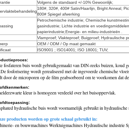
rantie
Volgens de standaard +/-10% Gewoonlijk;
180#, 320#, 400# Satin/Haarlijn, Bright Anneal, Pi
ervlaktebehandeling
800# Spiegel afwerking
Petrochemische industrie; Chemische kunstmestind
passing
gasindustrie; Lichte industrie en voedingsmiddelen
papierindustrie;Energie- en milieu-industrieën .
Vlamproef; Vlakteproef; Buigproef; Hydraulische 
werp
OEM / ODM / Op maat gemaakt
ificaat
ISO9001 ; ISO14001; ISO 18001; TUV;
oductieproces:
te fosfateren buis wordt gebruikgemaakt van DIN-reeks buizen, koud ge
.De fosforisering wordt gerealiseerd met de ingevoerde chemische vloei
t door de microporen op de film geabsorbeerd om te voorkomen dat de 
ofdkenmerken:
elderzwarte kleur is homogeen verdeeld over het buisoppervlak.
ofdtoepassing:
phated hydraulische buis wordt voornamelijk gebruikt in hydraulische 
nze producten worden op grote schaal gebruikt in:
inerie- en bouwmachines Werktuigmachines Hydraulische industrie Sp