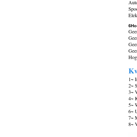
Aut
Spoo
Elek
6Ho
Geen
Geen
Geen
Gee
Hoge
Kw
1~ I
2~ S
3~ 
4~ K
5~ 
6~ U
7~ M
8~ V