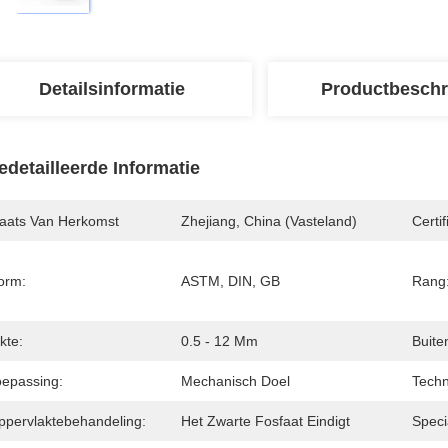
Detailsinformatie
Productbeschr
edetailleerde Informatie
laats Van Herkomst
Zhejiang, China (Vasteland)
Certif
orm:
ASTM, DIN, GB
Rang
kte:
0.5 - 12 Mm
Buite
oepassing:
Mechanisch Doel
Techn
ppervlaktebehandeling:
Het Zwarte Fosfaat Eindigt
Speci