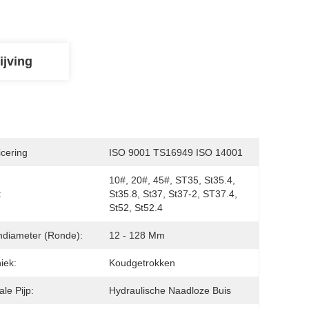
ijving
icering
ISO 9001 TS16949 ISO 14001
10#, 20#, 45#, ST35, St35.4, 
:
St35.8, St37, St37-2, ST37.4, 
St52, St52.4
ndiameter (Ronde):
12 - 128 Mm
iek:
Koudgetrokken
ale Pijp:
Hydraulische Naadloze Buis