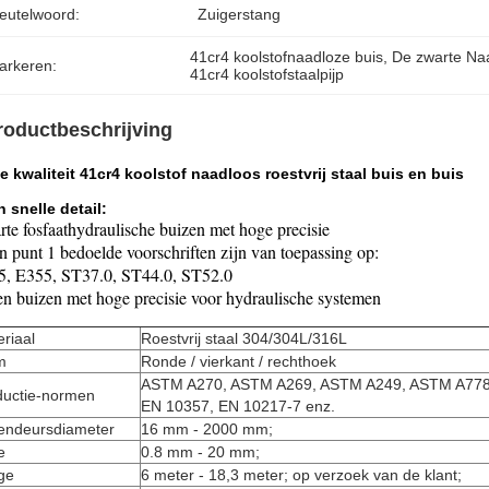
leutelwoord:
Zuigerstang
41cr4 koolstofnaadloze buis
, 
De zwarte Naa
arkeren:
41cr4 koolstofstaalpijp
roductbeschrijving
 kwaliteit 41cr4 koolstof naadloos roestvrij staal buis en buis
 snelle detail:
zuigerstaaf
te fosfaathydraulische buizen met hoge precisie
n punt 1 bedoelde voorschriften zijn van toepassing op:
5, E355, ST37.0, ST44.0, ST52.0
en buizen met hoge precisie voor hydraulische systemen
riaal
Roestvrij staal 304/304L/316L
m
Ronde / vierkant / rechthoek
ASTM A270, ASTM A269, ASTM A249, ASTM A778,
ductie-normen
EN 10357, EN 10217-7 enz.
tendeursdiameter
16 mm - 2000 mm;
e
0.8 mm - 20 mm;
ge
6 meter - 18,3 meter; op verzoek van de klant;