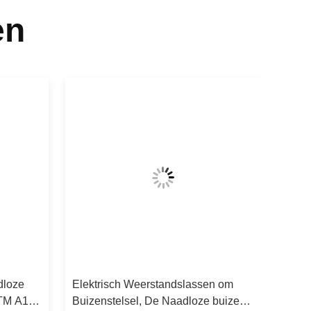
en
dloze
Elektrisch Weerstandslassen om
STM A192
Buizenstelsel, De Naadloze buizen