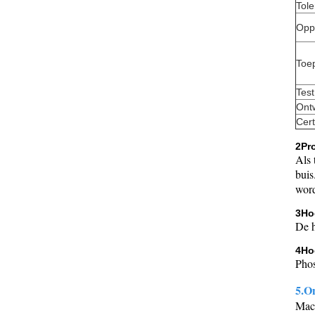
Tole
Opp
Toe
Test
Ont
Cert
2Pr
Als 
buis
word
3Ho
De h
4Ho
Phos
5.O
Mach