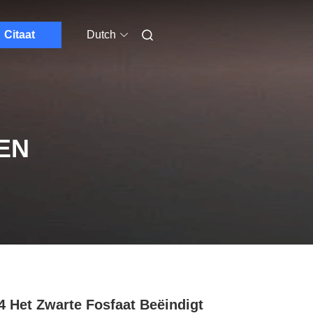
Citaat
Dutch
EN
4 Het Zwarte Fosfaat Beëindigt