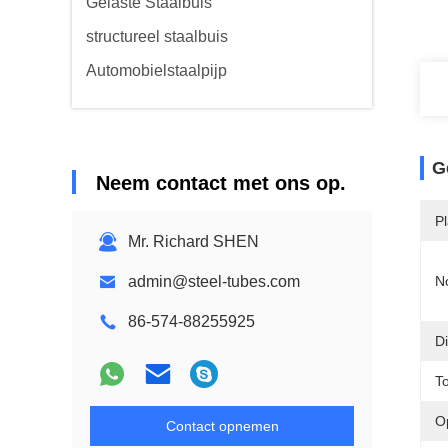
Gelaste Staalbuis
structureel staalbuis
Automobielstaalpijp
G
Neem contact met ons op.
P
Mr. Richard SHEN
admin@steel-tubes.com
N
86-574-88255925
Di
T
O
Contact opnemen