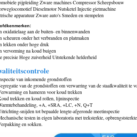
omobiele pijpleiding Zware machines Compressor Scheepsbouw
rweglocomotief Dieselmotor Nutsketel Injectie gietmachine
trische apparatuur Zware auto's Smeden en stempelen
ofdkenmerken:
 oxidatielaag aan de buiten- en binnenwanden
 scheuren onder het verbranden en platmaken
 lekken onder hoge druk
n vervorming na koud buigen
 precisie Hoge zuiverheid Uitstekende helderheid
aliteitscontrole
nspectie van inkomende grondstoffen
egregatie van de grondstoffen om verwarring van de staalkwaliteit te
Verwarming en hameren voor koud trekken
oud trekken en koud rollen, lijninspectie
Warmtebehandeling, +A, +SRA, +LC, +N, Q+T
itrichting-snijden tot bepaalde lengte-afgeronde meetinspectie
echanische testen in eigen laboratoria met treksterkte, opbrengststerkte,
erpakking en sokken.