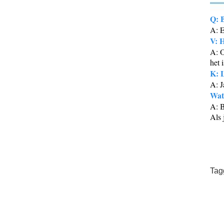
Q: 
A: E
V: H
A: O
het 
K: L
A: J
Wat
A: 
Als 
Tag