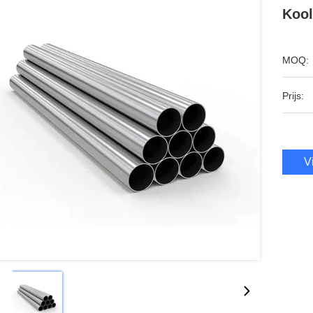
Kool
MOQ:
Prijs:
V