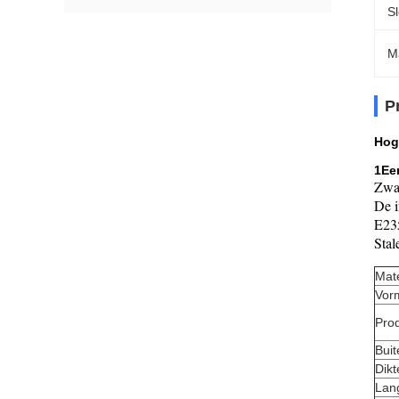
S
M
P
Hoge
1Een
Zwar
De i
E23
Stal
Mate
Vor
Pro
Bui
Dikt
Lan