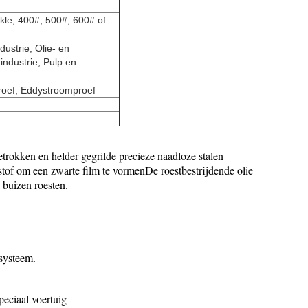
ckle, 400#, 500#, 600# of
ustrie; Olie- en
industrie; Pulp en
proef; Eddystroomproef
trokken en helder gegrilde precieze naadloze stalen
stof om een zwarte film te vormenDe roestbestrijdende olie
buizen roesten.
systeem.
eciaal voertuig