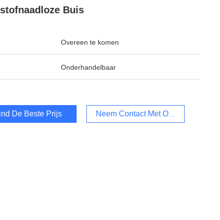
stofnaadloze Buis
Overeen te komen
Onderhandelbaar
ind De Beste Prijs
Neem Contact Met Ons Op.