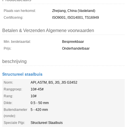
Plaats van herkomst:
Zhejiang, China (Vasteland)
Certificering:
ISO9001, ISO14001, TS16949
Betalen & Verzenden Algemene voorwaarden
Min. bestelaantal:
Bespreekbaar
Prijs:
Onderhandelbaar
beschrijving
Structureel staalbuis
Norm:
API, ASTM, BS, JIS, JIS G3452
Ranggroep:
10#-45#
Rang:
10#
Dikte:
0.5 - 50 mm
Buitendiameter
5 - 420 mm
(ronde):
Speciale Pijp:
Structureel Staalbuis