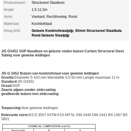
Productnaam:
Structureel Staalbuis
lengte:
1,5-11,5m
Vorm:
Vierkant. Rechthoekig. Rond
Materiaal:
Koolstofstaal
Gelaste Koolstofstaalpijp
50mm Structureel Staalbuis
Hoog licht:
,
,
Rond Gelaste Staalpijp
JIS G3452 SGP Naadloze en gelaste stalen buizen Carbon Structural Steel
Tubing voor gewone leidingen
JIS G 3452 Buizen van koolstofstaal voor gewone leidingen
Grootte:
Diameter 5-420 mm Wanddikte 0,5-50 mm Lengte maximaal 12 m
Standard:
JIS G3452
Graad:
SGP
Zwarte pijpen zonder zinkcoating
geallieerde buizen met zinkcoating
Toepassing:
Voor gewone leidingen
Relevante norm:
KS D 3507 ASTM A 53 API 5L DIN 2440 DIN 2441 BS 1387 BS
3601