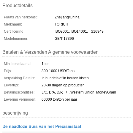
Productdetails
Plaats van herkomst:
Zhejiang/China
Merknaam:
TORICH
Certificering:
ISO9001, ISO14001, TS16949
Modelnummer:
GB/T 17396
Betalen & Verzenden Algemene voorwaarden
Min. bestelaantal:
1 ton
Prijs:
800-1000 USD/Tons
Verpakking Details:
In bundels of in houten kisten.
Levertijd:
20-30 dagen op producten
Betalingscondities:
L/C, D/A, D/P, T/T, Western Union, MoneyGram
Levering vermogen:
60000 ton/ton per jaar
beschrijving
De naadloze Buis van het Precisiestaal