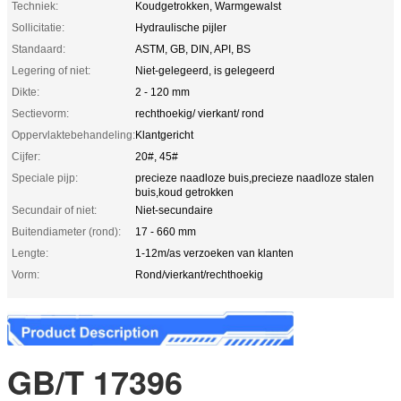
Techniek:
Koudgetrokken, Warmgewalst
Sollicitatie:
Hydraulische pijler
Standaard:
ASTM, GB, DIN, API, BS
Legering of niet:
Niet-gelegeerd, is gelegeerd
Dikte:
2 - 120 mm
Sectievorm:
rechthoekig/ vierkant/ rond
Oppervlaktebehandeling:
Klantgericht
Cijfer:
20#, 45#
Speciale pijp:
precieze naadloze buis,precieze naadloze stalen
buis,koud getrokken
Secundair of niet:
Niet-secundaire
Buitendiameter (rond):
17 - 660 mm
Lengte:
1-12m/as verzoeken van klanten
Vorm:
Rond/vierkant/rechthoekig
GB/T 17396