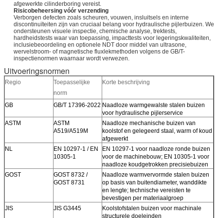
afgewerkte cilinderboring vereist.
Risicobeheersing vóór verzending
Verborgen defecten zoals scheuren, vouwen, insluitsels en interne
discontinuïteiten zijn van cruciaal belang voor hydraulische pijlerbuizen. We
ondersteunen visuele inspectie, chemische analyse, trektests,
hardheidstests waar van toepassing, impacttests voor legeringskwaliteiten,
inclusiebeoordeling en optionele NDT door middel van ultrasone,
wervelstroom- of magnetische fluxlekmethoden volgens de GB/T-
inspectienormen waarnaar wordt verwezen.
Uitvoeringsnormen
Regio
Toepasselijke
Korte beschrijving
norm
GB
GB/T 17396-2022
Naadloze warmgewalste stalen buizen
voor hydraulische pijlerservice
ASTM
ASTM
Naadloze mechanische buizen van
A519/A519M
koolstof en gelegeerd staal, warm of koud
afgewerkt
NL
EN 10297-1 / EN
EN 10297-1 voor naadloze ronde buizen
10305-1
voor de machinebouw; EN 10305-1 voor
naadloze koudgetrokken precisiebuizen
GOST
GOST 8732 /
Naadloze warmvervormde stalen buizen
GOST 8731
op basis van buitendiameter, wanddikte
en lengte; technische vereisten te
bevestigen per materiaalgroep
JIS
JIS G3445
Koolstofstalen buizen voor machinale
structurele doeleinden