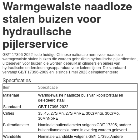
Warmgewalste naadloze
stalen buizen voor
hydraulische
pijlerservice
GB/T 17396-2022 is de huidige Chinese nationale norm voor naadloze
warmgewalste stalen buizen die worden gebruikt in hydraulische pijlerdiensten,
uitgegeven voor buizen die worden gebruikt in cilinders en pijlers van
hydraulische ondersteuningsapparatuur voor kolenmijnen. De standaard
vervangt GB/T 17396-2009 en is sinds 1 mei 2023 geïmplementeerd.
Specificaties
Item
Specificatie
Materiaal
Warmgewalste naadloze buis van koolstofstaal en
gelegeerd staal
Standaard
GB/T 17396-2022
Cijfers
35, 45, 27SiMn, 27SiMnRE, 30CrMnSi, 30CrMo,
30MnNbRE
Buitendiameter
Nominale buitendiameter volgens GB/T 17395; andere
buitendiameters kunnen in overleg worden geleverd
Wanddikte
Nominale wanddikte volgens GB/T 17395; Andere