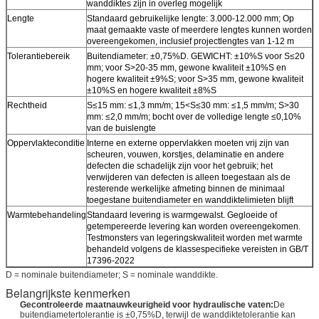
wanddiktes zijn in overleg mogelijk
Lengte
Standaard gebruikelijke lengte: 3.000-12.000 mm; Op
maat gemaakte vaste of meerdere lengtes kunnen worden
overeengekomen, inclusief projectlengtes van 1-12 m
Tolerantiebereik
Buitendiameter: ±0,75%D. GEWICHT: ±10%S voor S≤20
mm; voor S>20-35 mm, gewone kwaliteit ±10%S en
hogere kwaliteit ±9%S; voor S>35 mm, gewone kwaliteit
±10%S en hogere kwaliteit ±8%S
Rechtheid
S≤15 mm: ≤1,3 mm/m; 15<S≤30 mm: ≤1,5 ​​mm/m; S>30
mm: ≤2,0 mm/m; bocht over de volledige lengte ≤0,10%
van de buislengte
Oppervlakteconditie
Interne en externe oppervlakken moeten vrij zijn van
scheuren, vouwen, korstjes, delaminatie en andere
defecten die schadelijk zijn voor het gebruik; het
verwijderen van defecten is alleen toegestaan ​​als de
resterende werkelijke afmeting binnen de minimaal
toegestane buitendiameter en wanddiktelimieten blijft
Warmtebehandeling
Standaard levering is warmgewalst. Gegloeide of
getempereerde levering kan worden overeengekomen.
Testmonsters van legeringskwaliteit worden met warmte
behandeld volgens de klassespecifieke vereisten in GB/T
17396-2022
D = nominale buitendiameter; S = nominale wanddikte.
Belangrijkste kenmerken
Gecontroleerde maatnauwkeurigheid voor hydraulische vaten:
De
buitendiametertolerantie is ±0,75%D, terwijl de wanddiktetolerantie kan