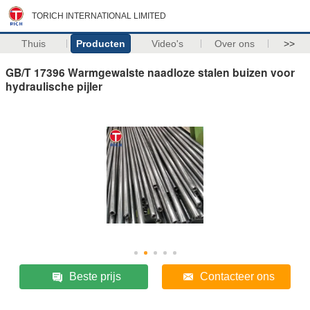
TORICH INTERNATIONAL LIMITED
Thuis
Producten
Video's
Over ons
>>
GB/T 17396 Warmgewalste naadloze stalen buizen voor
hydraulische pijler
Beste prijs
Contacteer ons