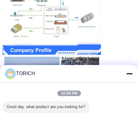
TORICH
10:50 PM
TORICH
Group, een one-stop-dienstverlener van
grondstoffen die zich bezighoudt met de productie van
Good day, what product are you looking for?
grondstoffen, R&D en
handel, heeft
30+ jaar
van ervaring in de markt,
geëxporteerd naar 56 + landen, en won een goede
reputatie en
geloofwaardigheid bij binnenlandse en buitenlandse