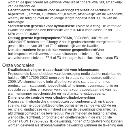
worden gespecificeerd als gewone kwaliteit of hogere kwaliteit, afhankelijk
van de wanddikte.
Gedefinieerde rechtheid voor bewerkingsstabiliteit:
de rechtheid is
beperkt tot 1,3 mm/m, 1,5 mm/m of 2,0 mm/m, afhankelijk van de wanddikte,
waarbij de buiging over de volledige lengte beperkt is tot 0,10% van de
buislengte.
Sterktebereik geschikt voor hydraulische kolombelasting:
De vermelde
kwaliteiten omvatten een treksterkte van 510 MPa voor klasse 35 tot 1.080
MPa voor 30CrMnSi.
Op slag geteste legeringsopties:
27SiMn, 30CrMnSi, 30CrMo en
30MnNbRE hebben een Charpy V-notch geabsorbeerde energiebehoefte
gespecificeerd van 39 J tot 71 J, afhankelijk van de kwaliteit.
Niet-destructieve inspectie kan worden gespecificeerd:
Voor
buisinspectie wordt verwezen naar ultrasoon testniveau U3,
wervelstroomtestniveau E3H of E3 en magnetische fluxlektestniveau F3.
Onze voordelen
Kwaliteitsnaleving en traceerbaarheid voor inkoopteams
Professionele kopers hebben vaak bevestiging nodig dat het materiaal de
huidige GB/T 17396-2022-norm volgt in plaats van de oudere editie uit
2009. We stemmen de offerte af op het vereiste standaardnummer,
productnaam, staalsoort, hoeveelheid, afmetingen, leveringsconditie en
speciale vereisten, en zorgen vervolgens voor traceerbaarheid van het
warmtenummer met chemische en mechanische testgegevens.
Dimensionale controle voor cilinder-cilinderbewerking
Kopers van hydraulische cilinderbuizen concentreren zich op krappe
speling, interne oppervlakteconditie, consistentie van de wanddikte en
rechtheid, omdat deze van invloed zijn op de bewerkingstolerantie, het
afdichtingscontact en de levensduur. We vermelden de buitendiameter,
wanddikte, rechtheid, onrondheid en oneffenheden in de wanddikte
volgens GB/T 17396-2022; ID-bewerking, honen of SRB-afwerking kunnen
worden geleverd als stroomafwaartse bewerking wanneer de tekening een