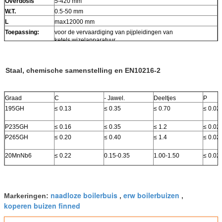
Overdosis
5-420 mm
W.T.
0.5-50 mm
L
max12000 mm
Toepassing:
voor de vervaardiging van pijpleidingen van
ketels,wizelapparatuur
Staal, chemische samenstelling en EN10216-2
Graad
C
- Jawel.
Deeltjes
P
195GH
≤ 0.13
≤ 0.35
≤ 0.70
≤ 0.02
P235GH
≤ 0.16
≤ 0.35
≤ 1.2
≤ 0.02
P265GH
≤ 0.20
≤ 0.40
≤ 1.4
≤ 0.02
20MnNb6
≤ 0.22
0.15-0.35
1.00-1.50
≤ 0.02
16Mo3
0.12-0.20
≤ 0.35
0.4-0.9
≤ 0.02
naadloze boilerbuis
erw boilerbuizen
Markeringen:
,
,
koperen buizen finned