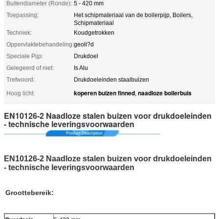
Buitendiameter (Ronde):
5 - 420 mm
Toepassing:
Het schipmateriaal van de boilerpijp, Boilers,
Schipmateriaal
Techniek:
Koudgetrokken
Oppervlaktebehandeling:
geoli?d
Speciale Pijp:
Drukdoel
Gelegeerd of niet:
Is Alu
Trefwoord:
Drukdoeleinden staalbuizen
koperen buizen finned
naadloze boilerbuis
Hoog licht:
,
EN10126-2 Naadloze stalen buizen voor drukdoeleinden
- technische leveringsvoorwaarden
EN10126-2 Naadloze stalen buizen voor drukdoeleinden
- technische leveringsvoorwaarden
Groottebereik: