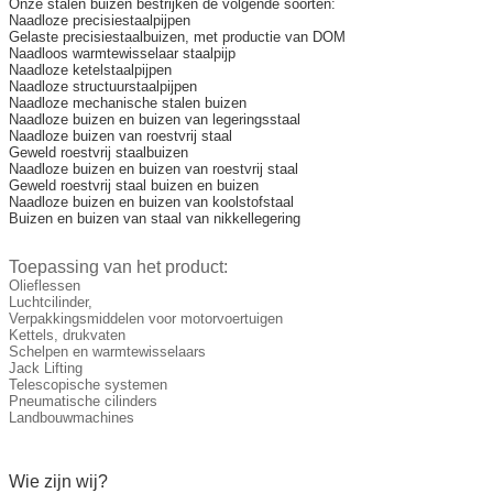
Onze stalen buizen bestrijken de volgende soorten:
Naadloze precisiestaalpijpen
Gelaste precisiestaalbuizen, met productie van DOM
Naadloos warmtewisselaar staalpijp
Naadloze ketelstaalpijpen
Naadloze structuurstaalpijpen
Naadloze mechanische stalen buizen
Naadloze buizen en buizen van legeringsstaal
Naadloze buizen van roestvrij staal
Geweld roestvrij staalbuizen
Naadloze buizen en buizen van roestvrij staal
Geweld roestvrij staal buizen en buizen
Naadloze buizen en buizen van koolstofstaal
Buizen en buizen van staal van nikkellegering
Toepassing van het product:
Olieflessen
Luchtcilinder,
Verpakkingsmiddelen voor motorvoertuigen
Kettels, drukvaten
Schelpen en warmtewisselaars
Jack Lifting
Telescopische systemen
Pneumatische cilinders
Landbouwmachines
Wie zijn wij?