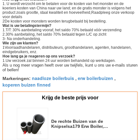
1. U wordt verzocht om te betalen voor de kosten van het monster en de
koeriers kosten van China naar uw land; en de gratis monster is volgens het
product zoals grootte, staal kwaliteit en hoeveelheid,Raadpleeg onze verkoop
voor details
2De kosten voor monsters worden terugbetaald bij bestelling.
Wat is uw betalingstermijn?
1.T/T: 30% aanbetaling vooraf, het saldo 70% betaald vóór verzending
2.30% aanbetaling, het saldo 70% betaald tegen L/C op zicht
3- Na onderhandeling.
Wie zijn uw klanten?
1Voorraadhandelaren, distributeurs, groothandelaren, agenten, handelaren,
eindgebruikers, enz.
Hoe lang ga je reageren op ons verzoek?
1.Uw verzoek zal binnen 24 uur worden behandeld op werkdagen.
Als u nog meer vragen heeft over uw twijfels, kunt u ons uw e-mails sturen
of bellen!
naadloze boilerbuis
erw boilerbuizen
Markeringen:
,
,
koperen buizen finned
Krijg de beste prijs voor
De rechte Buizen van de
Knipselsa179 Erw Boiler,
Naadloze Stoomketelbuizen 3 -
22m Lengte