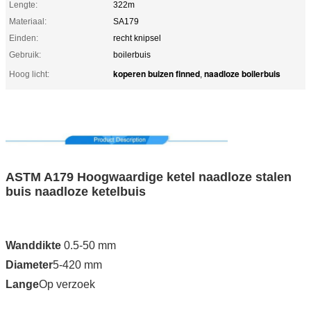
Lengte:
322m
Materiaal:
SA179
Einden:
recht knipsel
Gebruik:
boilerbuis
koperen buizen finned
naadloze boilerbuis
Hoog licht:
,
ASTM A179 Hoogwaardige ketel naadloze stalen
buis naadloze ketelbuis
Wanddikte
0.5-50 mm
Diameter
5-420 mm
Lange
Op verzoek