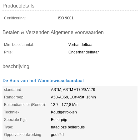
Productdetails
Certificering:
ISO 9001
Betalen & Verzenden Algemene voorwaarden
Min. bestelaantal:
Verhandelbaar
Prijs:
Onderhandelbaar
beschrijving
De Buis van het Warmtewisselaarstaal
standaard:
ASTM, ASTM A179/SA179
Ranggroep:
A53-A369, 10#-45#, 16Mn
Buitendiameter (Ronde):
12.7 - 177,8 Mm
Techniek:
Koudgetrokken
Speciale Pijp:
Boilerpijp
Type:
naadloze boilerbuis
Oppervlakteafwerking:
geoli?d