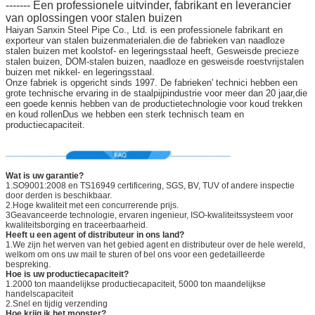
------- Een professionele uitvinder, fabrikant en leverancier
van oplossingen voor stalen buizen
Haiyan Sanxin Steel Pipe Co., Ltd. is een professionele fabrikant en
exporteur van stalen buizenmaterialen.die de fabrieken van naadloze
stalen buizen met koolstof- en legeringsstaal heeft, Gesweisde precieze
stalen buizen, DOM-stalen buizen, naadloze en gesweisde roestvrijstalen
buizen met nikkel- en legeringsstaal.
Onze fabriek is opgericht sinds 1997. De fabrieken' technici hebben een
grote technische ervaring in de staalpijpindustrie voor meer dan 20 jaar,die
een goede kennis hebben van de productietechnologie voor koud trekken
en koud rollenDus we hebben een sterk technisch team en
productiecapaciteit.
Wat is uw garantie?
1.SO9001:2008 en TS16949 certificering, SGS, BV, TUV of andere inspectie
door derden is beschikbaar.
2.Hoge kwaliteit met een concurrerende prijs.
3Geavanceerde technologie, ervaren ingenieur, ISO-kwaliteitssysteem voor
kwaliteitsborging en traceerbaarheid.
Heeft u een agent of distributeur in ons land?
1.We zijn het werven van het gebied agent en distributeur over de hele wereld,
welkom om ons uw mail te sturen of bel ons voor een gedetailleerde
bespreking.
Hoe is uw productiecapaciteit?
1.2000 ton maandelijkse productiecapaciteit, 5000 ton maandelijkse
handelscapaciteit
2.Snel en tijdig verzending
Hoe krijg ik het monster?