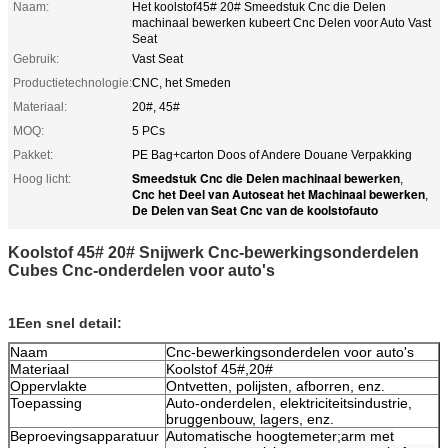
Naam:
Het koolstof45# 20# Smeedstuk Cnc die Delen
machinaal bewerken kubeert Cnc Delen voor Auto Vast
Seat
Gebruik:
Vast Seat
Productietechnologie:
CNC, het Smeden
Materiaal:
20#, 45#
MOQ:
5 PCs
Pakket:
PE Bag+carton Doos of Andere Douane Verpakking
Smeedstuk Cnc die Delen machinaal bewerken
Hoog licht:
,
Cnc het Deel van Autoseat het Machinaal bewerken
,
De Delen van Seat Cnc van de koolstofauto
Koolstof 45# 20# Snijwerk Cnc-bewerkingsonderdelen
Cubes Cnc-onderdelen voor auto's
1Een snel detail:
Naam
Cnc-bewerkingsonderdelen voor auto's
Materiaal
Koolstof 45#,20#
Oppervlakte
Ontvetten, polijsten, afborren, enz.
Toepassing
Auto-onderdelen, elektriciteitsindustrie,
bruggenbouw, lagers, enz.
Beproevingsapparatuur
Automatische hoogtemeter;arm met