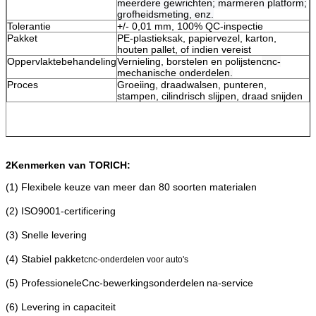
meerdere gewrichten; marmeren platform;
grofheidsmeting, enz.
Tolerantie
+/- 0,01 mm, 100% QC-inspectie
Pakket
PE-plastieksak, papiervezel, karton,
houten pallet, of indien vereist
Oppervlaktebehandeling
Vernieling, borstelen en polijsten
cnc-
mechanische onderdelen.
Proces
Groeiing, draadwalsen, punteren,
stampen, cilindrisch slijpen, draad snijden
2Kenmerken van TORICH:
(1) Flexibele keuze van meer dan 80 soorten materialen
(2) ISO9001-certificering
(3) Snelle levering
(4) Stabiel pakket
cnc-onderdelen voor auto's
(5) Professionele
Cnc-bewerkingsonderdelen
na-service
(6) Levering in capaciteit