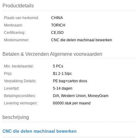
Productdetails
Plaats van herkomst:
CHINA
Merknaam:
TORICH
Certificering:
CE,ISO
Modelnummer:
CNC die delen machinaal bewerken
Betalen & Verzenden Algemene voorwaarden
Min. bestelaantal:
5 PCs
Prijs:
$1.2-1.5/pc
Verpakking Details:
PE bag+carton doos
Levertijd:
5-14 dagen
Betalingscondities:
D/A, Western Union, MoneyGram
Levering vermogen:
60000 stuk per maand
beschrijving
CNC die delen machinaal bewerken