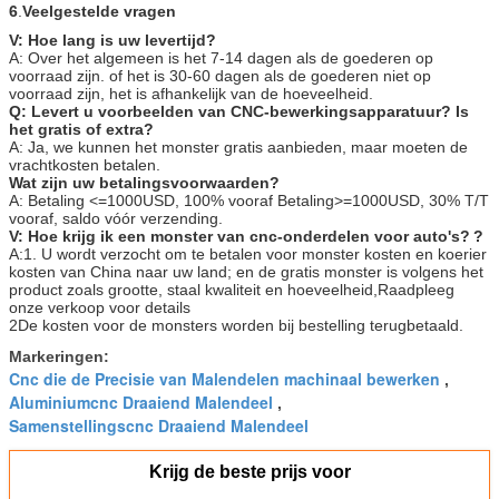
6
.
Veelgestelde vragen
V: Hoe lang is uw levertijd?
A: Over het algemeen is het 7-14 dagen als de goederen op
voorraad zijn. of het is 30-60 dagen als de goederen niet op
voorraad zijn, het is afhankelijk van de hoeveelheid.
Q: Levert u voorbeelden van CNC-bewerkingsapparatuur? Is
het gratis of extra?
A: Ja, we kunnen het monster gratis aanbieden, maar moeten de
vrachtkosten betalen.
Wat zijn uw betalingsvoorwaarden?
A: Betaling <=1000USD, 100% vooraf Betaling>=1000USD, 30% T/T
vooraf, saldo vóór verzending.
V: Hoe krijg ik een monster van cnc-onderdelen voor auto's?
?
A:1. U wordt verzocht om te betalen voor monster kosten en koerier
kosten van China naar uw land; en de gratis monster is volgens het
product zoals grootte, staal kwaliteit en hoeveelheid,Raadpleeg
onze verkoop voor details
2De kosten voor de monsters worden bij bestelling terugbetaald.
Markeringen:
Cnc die de Precisie van Malendelen machinaal bewerken
,
Aluminiumcnc Draaiend Malendeel
,
Samenstellingscnc Draaiend Malendeel
Krijg de beste prijs voor