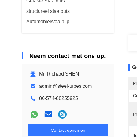
Gelaste Staalbuis
structureel staalbuis
Automobielstaalpijp
Neem contact met ons op.
G
Mr. Richard SHEN
P
admin@steel-tubes.com
Ce
86-574-88255925
P
Contact opnemen
T