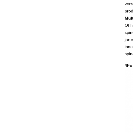
vers
prod
Mul
Of h
spin
jare
inno
spin
4Fo