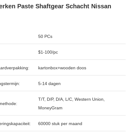
rken Paste Shaftgear Schacht Nissan
50 PCs
$1-100/pc
ardverpakking:
kartonbox+wooden doos
ngstermijn:
5-14 dagen
T/T, D/P, D/A, L/C, Western Union,
methode:
MoneyGram
ringskapaciteit:
60000 stuk per maand