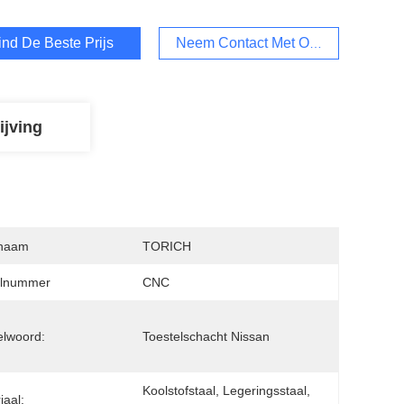
ind De Beste Prijs
Neem Contact Met Ons Op.
ijving
naam
TORICH
lnummer
CNC
elwoord:
Toestelschacht Nissan
Koolstofstaal, Legeringsstaal, 
iaal: