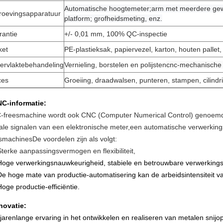
Automatische hoogtemeter;arm met meerdere ge
roevingsapparatuur
platform; grofheidsmeting, enz.
rantie
+/- 0,01 mm, 100% QC-inspectie
ket
PE-plastieksak, papiervezel, karton, houten pallet, 
ervlaktebehandeling
Vernieling, borstelen en polijsten
cnc-mechanische 
ces
Groeiing, draadwalsen, punteren, stampen, cilindri
C-informatie:
freesmachine wordt ook CNC (Computer Numerical Control) genoemd,
tale signalen van een elektronische meter,een automatische verwerkin
smachinesDe voordelen zijn als volgt:
Sterke aanpassingsvermogen en flexibiliteit,
Hoge verwerkingsnauwkeurigheid, stabiele en betrouwbare verwerkingsk
De hoge mate van productie-automatisering kan de arbeidsintensiteit v
Hoge productie-efficiëntie.
novatie:
jarenlange ervaring in het ontwikkelen en realiseren van metalen sni