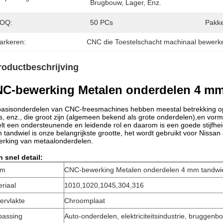
Brugbouw, Lager, Enz.
OQ:
50 PCs
Pakke
arkeren:
CNC die Toestelschacht machinaal bewerk
roductbeschrijving
C-bewerking Metalen onderdelen 4 mm 
asisonderdelen van CNC-freesmachines hebben meestal betrekking op s
s, enz., die groot zijn (algemeen bekend als grote onderdelen),en vo
lt een ondersteunende en leidende rol en daarom is een goede stijfhei
tandwiel is onze belangrijkste grootte, het wordt gebruikt voor Nissan
rking van metaalonderdelen.
 snel detail:
am
CNC-bewerking Metalen onderdelen 4 mm tandwiel
riaal
1010,1020,1045,304,316
ervlakte
Chroomplaat
passing
Auto-onderdelen, elektriciteitsindustrie, bruggenbo