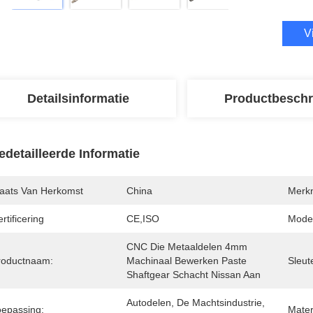
V
Detailsinformatie
Productbeschr
edetailleerde Informatie
laats Van Herkomst
China
Merk
rtificering
CE,ISO
Mode
CNC Die Metaaldelen 4mm 
roductnaam:
Machinaal Bewerken Paste 
Sleut
Shaftgear Schacht Nissan Aan
Autodelen, De Machtsindustrie, 
oepassing:
Mater