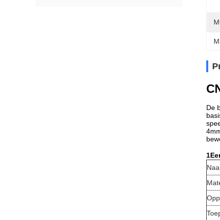
M
M
P
CN
De b
basi
spee
4mm 
bewe
1Een
Na
Mate
Opp
Toe