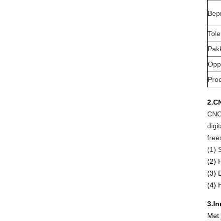
Bep
Tole
Pak
Opp
Pro
2.
CN
CNC-
digi
free
(1) 
(2) 
(3) 
(4) 
3.In
Met 