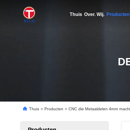
Thuis
Over. Wij.
Producten
D
Thuis
>
Producten
>
CNC die Metaaldelen 4mm machin
Producten