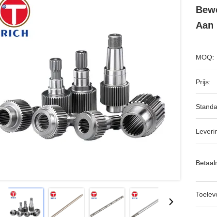
Bewe
Aan
MOQ:
Prijs:
Standa
Leveri
Betaal
Toeleve