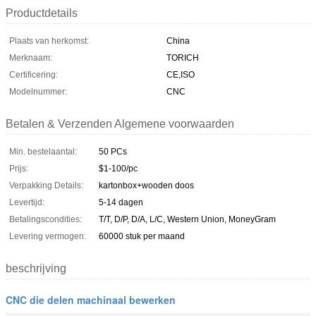
Productdetails
Plaats van herkomst:
China
Merknaam:
TORICH
Certificering:
CE,ISO
Modelnummer:
CNC
Betalen & Verzenden Algemene voorwaarden
Min. bestelaantal:
50 PCs
Prijs:
$1-100/pc
Verpakking Details:
kartonbox+wooden doos
Levertijd:
5-14 dagen
Betalingscondities:
T/T, D/P, D/A, L/C, Western Union, MoneyGram
Levering vermogen:
60000 stuk per maand
beschrijving
CNC die delen machinaal bewerken