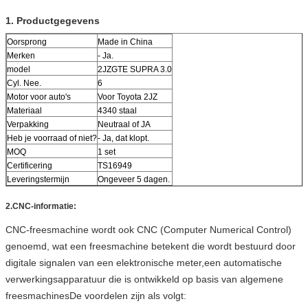
1. Productgegevens
Oorsprong
Made in China
Merken
- Ja.
model
2JZGTE SUPRA 3.0
Cyl. Nee.
6
Motor voor auto's
Voor Toyota 2JZ
Materiaal
4340 staal
Verpakking
Neutraal of JA
Heb je voorraad of niet?
- Ja, dat klopt.
MOQ
1 set
Certificering
TS16949
Leveringstermijn
Ongeveer 5 dagen.
2.
CNC-informatie:
CNC-freesmachine wordt ook CNC (Computer Numerical Control)
genoemd, wat een freesmachine betekent die wordt bestuurd door
digitale signalen van een elektronische meter,een automatische
verwerkingsapparatuur die is ontwikkeld op basis van algemene
freesmachinesDe voordelen zijn als volgt: