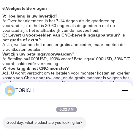
6
.
Veelgestelde vragen
V: Hoe lang is uw levertijd?
A: Over het algemeen is het 7-14 dagen als de goederen op
voorraad zijn. of het is 30-60 dagen als de goederen niet op
voorraad zijn, het is afhankelijk van de hoeveelheid.
Q: Levert u voorbeelden van CNC-bewerkingsapparatuur? Is
het gratis of extra?
A: Ja, we kunnen het monster gratis aanbieden, maar moeten de
vrachtkosten betalen.
Wat zijn uw betalingsvoorwaarden?
A: Betaling <=1000USD, 100% vooraf Betaling>=1000USD, 30% T/T
vooraf, saldo vóór verzending.
V: Hoe krijg ik het CNC-monster?
A:1. U wordt verzocht om te betalen voor monster kosten en koerier
kosten van China naar uw land; en de gratis monster is volgens het
product zoals grootte, staal kwaliteit en hoeveelheid,Raadpleeg
onze verkoop voor details
TORICH
2De kosten voor de monsters worden bij bestelling terugbetaald.
Markeringen:
Cnc die de Precisie van Malendelen machinaal bewerken
,
5:32 AM
Aluminiumcnc Draaiend Malendeel
,
Samenstellingscnc Draaiend Malendeel
Good day, what product are you looking for?
Krijg de beste prijs voor