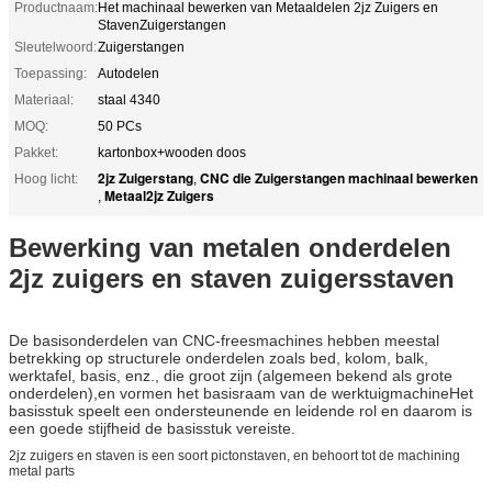
Productnaam:
Het machinaal bewerken van Metaaldelen 2jz Zuigers en
StavenZuigerstangen
Sleutelwoord:
Zuigerstangen
Toepassing:
Autodelen
Materiaal:
staal 4340
MOQ:
50 PCs
Pakket:
kartonbox+wooden doos
2jz Zuigerstang
CNC die Zuigerstangen machinaal bewerken
Hoog licht:
,
Metaal2jz Zuigers
,
Bewerking van metalen onderdelen
2jz zuigers en staven zuigersstaven
De basisonderdelen van CNC-freesmachines hebben meestal
betrekking op structurele onderdelen zoals bed, kolom, balk,
werktafel, basis, enz., die groot zijn (algemeen bekend als grote
onderdelen),en vormen het basisraam van de werktuigmachineHet
basisstuk speelt een ondersteunende en leidende rol en daarom is
een goede stijfheid de basisstuk vereiste.
2jz zuigers en staven is een soort pictonstaven, en behoort tot de machining
metal parts