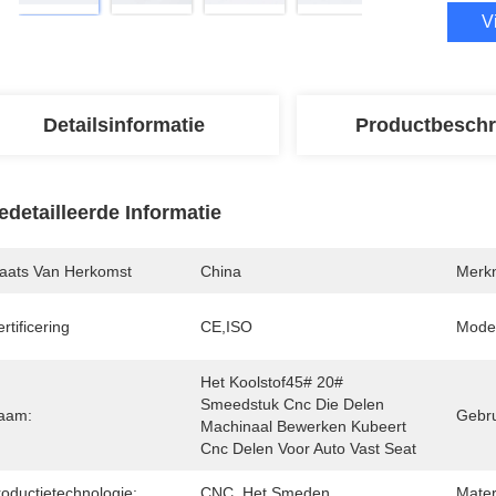
V
Detailsinformatie
Productbeschr
edetailleerde Informatie
laats Van Herkomst
China
Merk
rtificering
CE,ISO
Mode
Het Koolstof45# 20# 
Smeedstuk Cnc Die Delen 
aam:
Gebru
Machinaal Bewerken Kubeert 
Cnc Delen Voor Auto Vast Seat
roductietechnologie:
CNC, Het Smeden
Mater