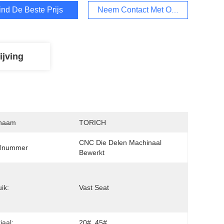
ind De Beste Prijs
Neem Contact Met Ons Op.
ijving
naam
TORICH
CNC Die Delen Machinaal 
lnummer
Bewerkt
ik:
Vast Seat
iaal:
20#, 45#