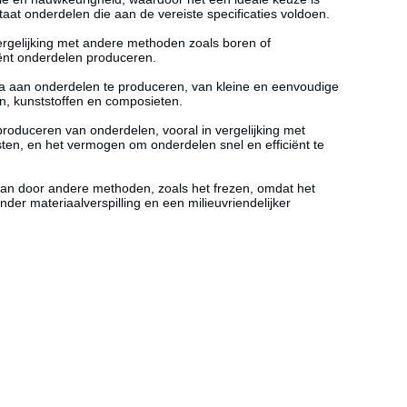
taat onderdelen die aan de vereiste specificaties voldoen.
 vergelijking met andere methoden zoals boren of
ciënt onderdelen produceren.
a aan onderdelen te produceren, van kleine en eenvoudige
n, kunststoffen en composieten.
produceren van onderdelen, vooral in vergelijking met
sten
, en het vermogen om onderdelen snel en efficiënt te
dan door andere methoden, zoals het frezen, omdat het
nder materiaalverspilling en een milieuvriendelijker