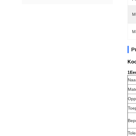
M
M
P
Koo
1Een
Na
Mate
Opp
Toe
Bep
Tole