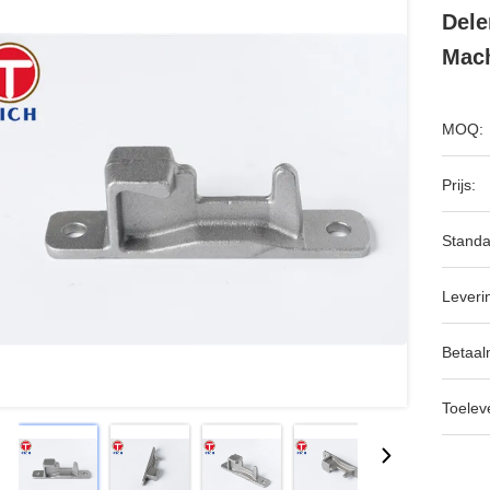
Dele
Mach
MOQ:
Prijs:
Standa
Leveri
Betaal
Toeleve