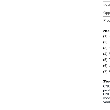
Pak
Opp
Pro
2Ke
(1) 
(2) 
(3) 
(4) 
(5) 
(6) 
(7) 
3Vo
CNC-
prod
CNC-
voor
Voor