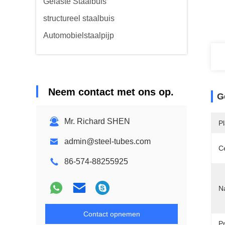
Gelaste Staalbuis
structureel staalbuis
Automobielstaalpijp
Neem contact met ons op.
G
Mr. Richard SHEN
P
admin@steel-tubes.com
Ce
86-574-88255925
N
Contact opnemen
P