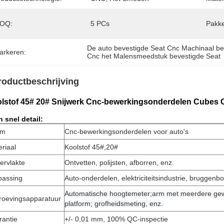
OQ:
5 PCs
Pakke
De auto bevestigde Seat Cnc Machinaal b
arkeren:
Cnc het Malensmeedstuk bevestigde Seat
roductbeschrijving
lstof 45# 20# Snijwerk Cnc-bewerkingsonderdelen Cubes 
 snel detail:
am
Cnc-bewerkingsonderdelen voor auto's
riaal
Koolstof 45#,20#
ervlakte
Ontvetten, polijsten, afborren, enz.
passing
Auto-onderdelen, elektriciteitsindustrie, bruggenbo
Automatische hoogtemeter;arm met meerdere ge
roevingsapparatuur
platform; grofheidsmeting, enz.
rantie
+/- 0,01 mm, 100% QC-inspectie