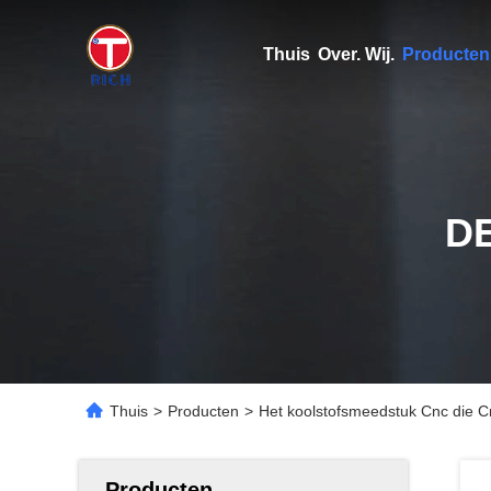
Thuis
Over. Wij.
Producten
D
Thuis
>
Producten
>
Het koolstofsmeedstuk Cnc die 
Producten