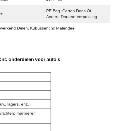
PE Bag+carton Doos Of 
t:
Andere Douane Verpakking
ewerkend Delen
, 
Kubussencnc Malendeel
, 
Cnc-onderdelen voor auto's
uw, lagers, enz.
wrichten; marmeren