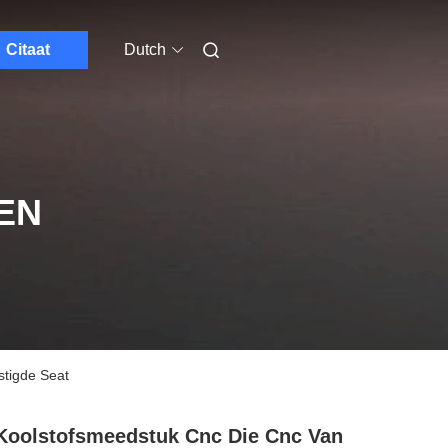
Citaat
Dutch
EN
stigde Seat
Koolstofsmeedstuk Cnc Die Cnc Van