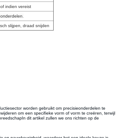
of indien vereist
onderdelen.
sch slijpen, draad snijden
uctiesector worden gebruikt om precisieonderdelen te
wijderen om een specifieke vorm of vorm te creëren, terwijl
gereedschap
In dit artikel zullen we ons richten op de
sie en nauwkeurigheid, waardoor het een ideale keuze is