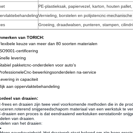
ket
PE-plastieksak, papiervezel, karton, houten pallet, 
ervlaktebehandeling
Vernieling, borstelen en polijsten
cnc-mechanische 
ces
Groeiing, draadwalsen, punteren, stampen, cilindri
nmerken van TORICH:
Flexibele keuze van meer dan 80 soorten materialen
ISO9001-certificering
Snelle levering
Stabiel pakket
cnc-onderdelen voor auto's
Professionele
Cnc-bewerkingsonderdelen
na-service
Levering in capaciteit
Rijk aan oppervlaktebehandeling
ordeel van draaien:
frees en draaien zijn twee veel voorkomende methoden die in de prod
uceren.
roterend snijgereedschap
om materiaal van een werkstuk te ver
draaien een proces is dat een
draaiend werkstuk
en een
stationêr snij
delen van draaien.
delen van het draaien:
Hoge nauwkeurigheid
: Het draaiwerk staat bekend om zijn hoge preci