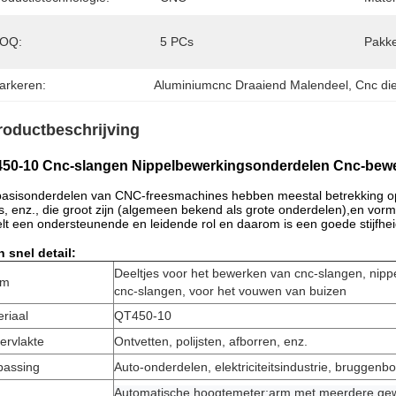
OQ:
5 PCs
Pakke
arkeren:
Aluminiumcnc Draaiend Malendeel
, 
Cnc di
roductbeschrijving
50-10 Cnc-slangen Nippelbewerkingsonderdelen Cnc-bew
asisonderdelen van CNC-freesmachines hebben meestal betrekking op s
s, enz., die groot zijn (algemeen bekend als grote onderdelen),en vo
lt een ondersteunende en leidende rol en daarom is een goede stijfhei
 snel detail:
Deeltjes voor het bewerken van cnc-slangen, nipp
am
cnc-slangen, voor het vouwen van buizen
riaal
QT450-10
ervlakte
Ontvetten, polijsten, afborren, enz.
passing
Auto-onderdelen, elektriciteitsindustrie, bruggenbo
Automatische hoogtemeter;arm met meerdere ge