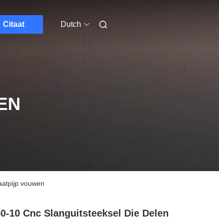
Citaat
Dutch
EN
aatpijp vouwen
0-10 Cnc Slanguitsteeksel Die Delen