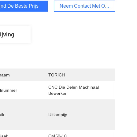
ind De Beste Prijs
Neem Contact Met Ons Op.
ijving
naam
TORICH
CNC Die Delen Machinaal 
lnummer
Bewerken
ik:
Uitlaatpijp
iaal:
Qt450-10