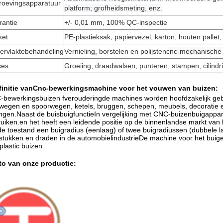
roevingsapparatuur
platform; grofheidsmeting, enz.
rantie
+/- 0,01 mm, 100% QC-inspectie
ket
PE-plastieksak, papiervezel, karton, houten pallet, 
ervlaktebehandeling
Vernieling, borstelen en polijsten
cnc-mechanische 
ces
Groeiing, draadwalsen, punteren, stampen, cilindri
initie van
Cnc-bewerkingsmachine voor het vouwen van buizen
:
-bewerkingsbuizen f
veroudering
de machines worden hoofdzakelijk gebr
wegen en spoorwegen, ketels, bruggen, schepen, meubels, decoratie 
ingen.Naast de buisbuigfunctieIn vergelijking met CNC-buizenbuigappa
uiken.en het heeft een leidende positie op de binnenlandse markt van
e toestand een buigradius (eenlaag) of twee buigradiussen (dubbele la
stukken en draden in de automobielindustrieDe machine voor het buige
plastic buizen.
to van onze productie: