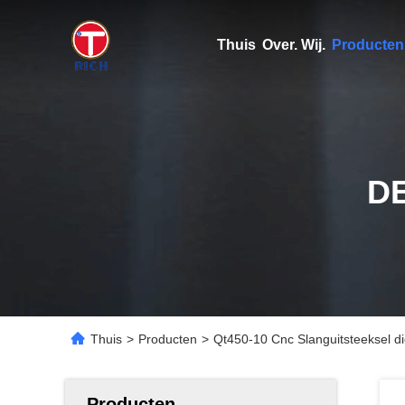
Thuis
Over. Wij.
Producten
D
Thuis
>
Producten
>
Qt450-10 Cnc Slanguitsteeksel d
Producten