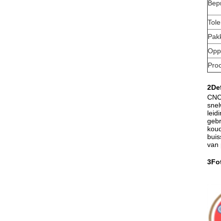
Bep
Tole
Pak
Opp
Pro
2Def
CNC
snel
leid
gebr
koud
buis
van 
3Fo