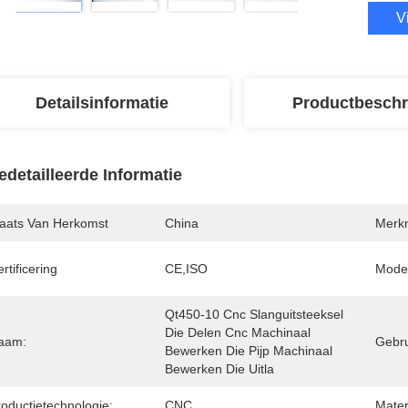
V
Detailsinformatie
Productbeschr
edetailleerde Informatie
laats Van Herkomst
China
Merk
rtificering
CE,ISO
Mode
Qt450-10 Cnc Slanguitsteeksel 
Die Delen Cnc Machinaal 
aam:
Gebru
Bewerken Die Pijp Machinaal 
Bewerken Die Uitla
roductietechnologie:
CNC
Mater