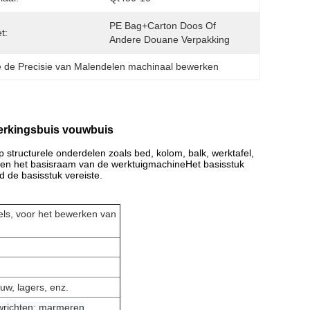
PE Bag+carton Doos Of 
t:
Andere Douane Verpakking
e de Precisie van Malendelen machinaal bewerken
erkingsbuis vouwbuis
tructurele onderdelen zoals bed, kolom, balk, werktafel,
rmen het basisraam van de werktuigmachineHet basisstuk
d de basisstuk vereiste.
els, voor het bewerken van
uw, lagers, enz.
wrichten; marmeren