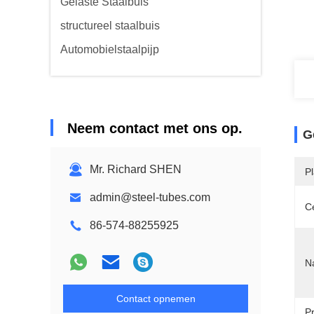
Gelaste Staalbuis
structureel staalbuis
Automobielstaalpijp
Neem contact met ons op.
G
Mr. Richard SHEN
P
admin@steel-tubes.com
Ce
86-574-88255925
N
Contact opnemen
P