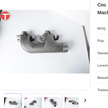
Cnc 
Mach
MOQ:
Prijs:
Standa
Leveri
Betaal
Toeleve