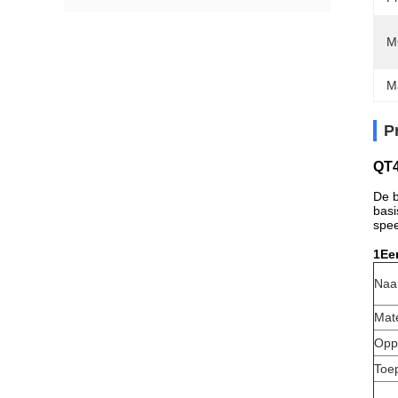
M
M
P
QT4
De b
basi
spee
1Een
Na
Mate
Opp
Toe