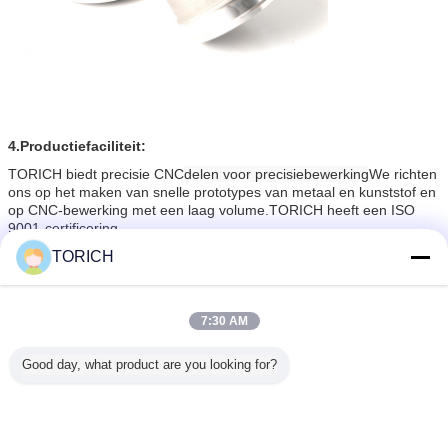
4.
Productiefaciliteit:
TORICH biedt precisie CNC
delen voor precisiebewerking
We richten
ons op het maken van snelle prototypes van metaal en kunststof en
op CNC-bewerking met een laag volume.TORICH heeft een ISO
9001-certificering.
Wat we hebben: 3-assige, 4-assige en 5-assige CNC-machines,
TORICH
Radial Drilling Machine, Automatic Lathe Walking Machine, Cnc
Machine Laser etc.
7:30 AM
Good day, what product are you looking for?