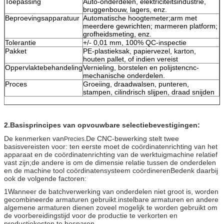
Toepassing
Auto-onderdelen, elektriciteitsindustrie,
bruggenbouw, lagers, enz.
Beproevingsapparatuur
Automatische hoogtemeter;arm met
meerdere gewrichten; marmeren platform;
grofheidsmeting, enz.
Tolerantie
+/- 0,01 mm, 100% QC-inspectie
Pakket
PE-plastieksak, papiervezel, karton,
houten pallet, of indien vereist
Oppervlaktebehandeling
Vernieling, borstelen en polijsten
cnc-
mechanische onderdelen.
Proces
Groeiing, draadwalsen, punteren,
stampen, cilindrisch slijpen, draad snijden
2.Basisprincipes van opvouwbare selectiebevestigingen:
De kenmerken van
De CNC-bewerking stelt twee
Precies.
basisvereisten voor: ten eerste moet de coördinatenrichting van het
apparaat en de coördinatenrichting van de werktuigmachine relatief
vast zijn;de andere is om de dimensie relatie tussen de onderdelen
en de machine tool coördinatensysteem coördinerenBedenk daarbij
ook de volgende factoren:
1Wanneer de batchverwerking van onderdelen niet groot is, worden
gecombineerde armaturen gebruikt.instelbare armaturen en andere
algemene armaturen dienen zoveel mogelijk te worden gebruikt om
de voorbereidingstijd voor de productie te verkorten en
productiekosten te besparen.