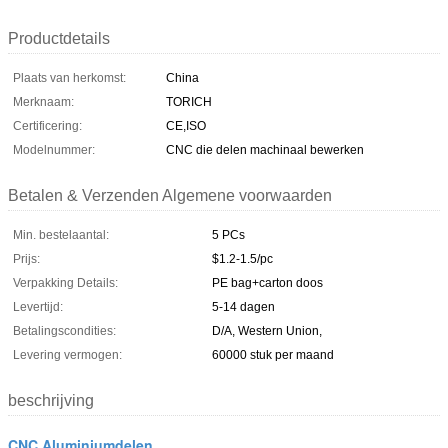
Productdetails
Plaats van herkomst:
China
Merknaam:
TORICH
Certificering:
CE,ISO
Modelnummer:
CNC die delen machinaal bewerken
Betalen & Verzenden Algemene voorwaarden
Min. bestelaantal:
5 PCs
Prijs:
$1.2-1.5/pc
Verpakking Details:
PE bag+carton doos
Levertijd:
5-14 dagen
Betalingscondities:
D/A, Western Union,
Levering vermogen:
60000 stuk per maand
beschrijving
CNC Aluminiumdelen