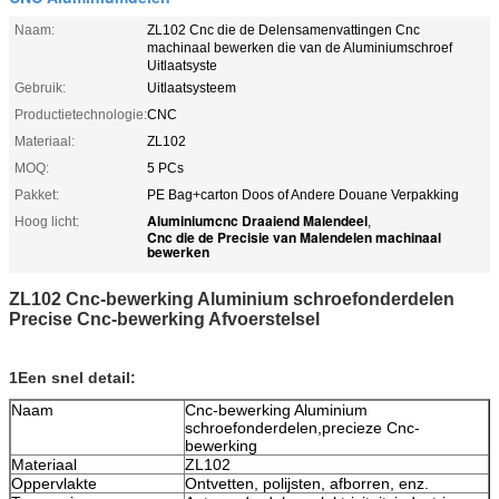
Naam:
ZL102 Cnc die de Delensamenvattingen Cnc
machinaal bewerken die van de Aluminiumschroef
Uitlaatsyste
Gebruik:
Uitlaatsysteem
Productietechnologie:
CNC
Materiaal:
ZL102
MOQ:
5 PCs
Pakket:
PE Bag+carton Doos of Andere Douane Verpakking
Aluminiumcnc Draaiend Malendeel
Hoog licht:
,
Cnc die de Precisie van Malendelen machinaal
bewerken
ZL102 Cnc-bewerking Aluminium schroefonderdelen
Precise Cnc-bewerking Afvoerstelsel
1Een snel detail:
Naam
Cnc-bewerking Aluminium
schroefonderdelen,precieze Cnc-
bewerking
Materiaal
ZL102
Oppervlakte
Ontvetten, polijsten, afborren, enz.