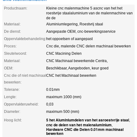
Productnaam:
Kleine cnc malenmachine 5 ascnc van het het
roestvrije staalaluminium van de malenmachine van
de de
Materiaal:
Aluminiumlegering, Roestvrij staal
De dienst:
Aangepaste OEM, cnc-bewerkingsservice
Oppervlaktebehandeling:
het oppoetsen of aangepast
Proces:
Cnc die, malende CNC delen machinaal bewerken
Sleutelwoord:
CNC Macining Delen
Materiaal:
CNC Machinaal bewerkende Centra,
OEM:
Beschikbaar, Aangeboden, keur goed
Cnc die of niet machinaal
CNC het Machinaal bewerken
bewerken:
Tolerane:
0.01mm
Lengte:
maximum 1000 (mm)
Oppervlakteruwheid:
0,03
Diameter:
maximum 500 (mm)
5 het Aluminiumdelen van het asroestvrije staal
Hoog licht:
,
cnc de delen van het malenaluminium
,
Hardware CNC die Delen 0.01mm machinaal
bewerken