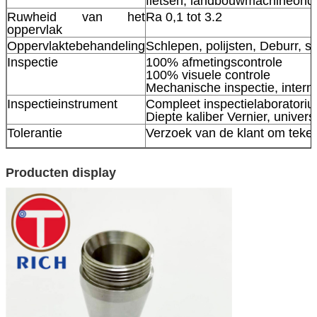
fietsen, landbouwmachineonde
Ruwheid van het
Ra 0,1 tot 3.2
oppervlak
Oppervlaktebehandeling
Schlepen, polijsten, Deburr, s
Inspectie
100% afmetingscontrole
100% visuele controle
Mechanische inspectie, intern 
Inspectieinstrument
Compleet inspectielaboratoriu
Diepte kaliber Vernier, univers
Tolerantie
Verzoek van de klant om teke
Producten display