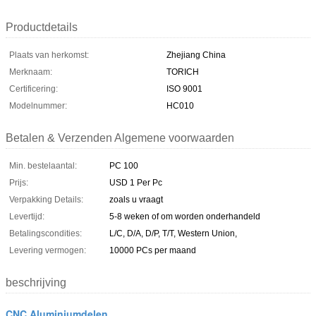
Productdetails
Plaats van herkomst:
Zhejiang China
Merknaam:
TORICH
Certificering:
ISO 9001
Modelnummer:
HC010
Betalen & Verzenden Algemene voorwaarden
Min. bestelaantal:
PC 100
Prijs:
USD 1 Per Pc
Verpakking Details:
zoals u vraagt
Levertijd:
5-8 weken of om worden onderhandeld
Betalingscondities:
L/C, D/A, D/P, T/T, Western Union,
Levering vermogen:
10000 PCs per maand
beschrijving
CNC Aluminiumdelen