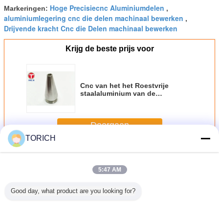
Hoge Precisiecnc Aluminiumdelen
Markeringen:
,
aluminiumlegering cnc die delen machinaal bewerken
,
Drijvende kracht Cnc die Delen machinaal bewerken
Krijg de beste prijs voor
Cnc van het het Roestvrije
staalaluminium van de
Malenmachine van de de
Delenhardware de Mechanische
Verwerking
Doorgaan
TORICH
CNC Aluminiumdelen
Meer
5:47 AM
Good day, what product are you looking for?
ion Cnc
Precision
CNC-bewerkte
CNC Aluminium
Qt450-1
ng Parts
Processing CNC
aluminiumonderdelen
freeswerk
Draaiban