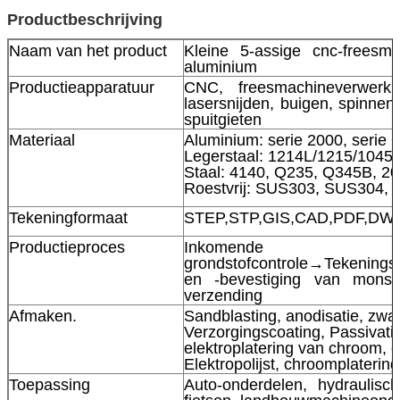
Productbeschrijving
Naam van het product
Kleine 5-assige cnc-freesma
aluminium
Productieapparatuur
CNC, freesmachineverwerki
lasersnijden, buigen, spinnen
spuitgieten
Materiaal
Aluminium: serie 2000, serie 
Legerstaal: 1214L/1215/104
Staal: 4140, Q235, Q345B, 20
Roestvrij: SUS303, SUS304, 
Tekeningformaat
STEP,STP,GIS,CAD,PDF,DWG,
Productieproces
Inkomende
grondstofcontrole→Tekeningsb
en -bevestiging van monst
verzending
Afmaken.
Sandblasting, anodisatie, zwar
Verzorgingscoating, Passivatie
elektroplatering van chroom,
Elektropolijst, chroomplatering,
Toepassing
Auto-onderdelen, hydraulisch