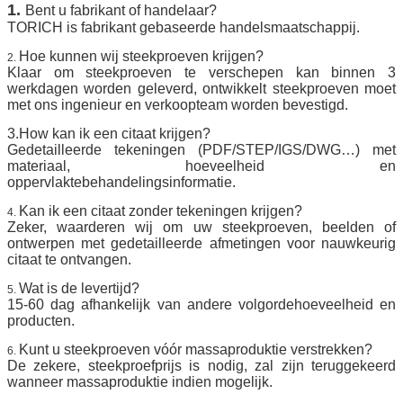
1.
Bent u fabrikant of handelaar?
TORICH is fabrikant gebaseerde handelsmaatschappij.
Hoe kunnen wij steekproeven krijgen?
2.
Klaar om steekproeven te verschepen kan binnen 3
werkdagen worden geleverd, ontwikkelt steekproeven moet
met ons ingenieur en verkoopteam worden bevestigd.
3.How kan ik een citaat krijgen?
Gedetailleerde tekeningen (PDF/STEP/IGS/DWG…) met
materiaal, hoeveelheid en
oppervlaktebehandelingsinformatie.
Kan ik een citaat zonder tekeningen krijgen?
4.
Zeker, waarderen wij om uw steekproeven, beelden of
ontwerpen met gedetailleerde afmetingen voor nauwkeurig
citaat te ontvangen.
Wat is de levertijd?
5.
15-60 dag afhankelijk van andere volgordehoeveelheid en
producten.
Kunt u steekproeven vóór massaproduktie verstrekken?
6.
De zekere, steekproefprijs is nodig, zal zijn teruggekeerd
wanneer massaproduktie indien mogelijk.