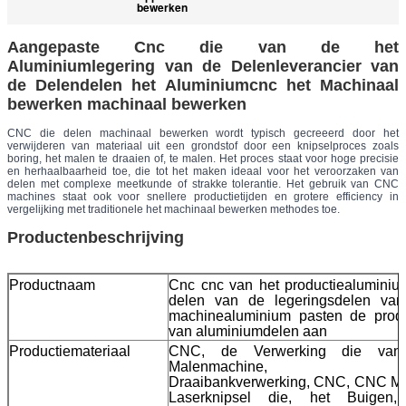
bewerken
Aangepaste Cnc die van de het
Aluminiumlegering van de Delenleverancier van
de Delendelen het Aluminiumcnc het Machinaal
bewerken machinaal bewerken
CNC die delen machinaal bewerken wordt typisch gecreeerd door het
verwijderen van materiaal uit een grondstof door een knipselproces zoals
boring, het malen te draaien of, te malen. Het proces staat voor hoge precisie
en herhaalbaarheid toe, die tot het maken ideaal voor het veroorzaken van
delen met complexe meetkunde of strakke tolerantie. Het gebruik van CNC
machines staat ook voor snellere productietijden en grotere efficiency in
vergelijking met traditionele het machinaal bewerken methodes toe.
Productenbeschrijving
Productnaam
Cnc cnc van het productiealuminiu
delen van de legeringsdelen van
machinealuminium pasten de produ
van aluminiumdelen aan
Productiemateriaal
CNC, de Verwerking die va
Malenmachine, C
Draaibankverwerking, CNC, CNC Ma
Laserknipsel die, het Buigen,