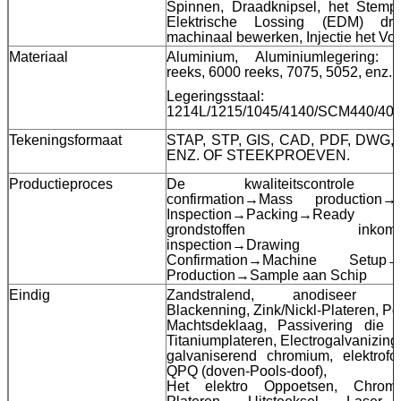
Spinnen, Draadknipsel, het Stempe
Elektrische Lossing (EDM) dra
machinaal bewerken, Injectie het V
Materiaal
Aluminium, Aluminiumlegering: 
reeks, 6000 reeks, 7075, 5052, enz.
Legeringsstaal:
1214L/1215/1045/4140/SCM440/40
Tekeningsformaat
STAP, STP, GIS, CAD, PDF, DWG,
ENZ. OF STEEKPROEVEN.
Productieproces
De kwaliteitscontrole
confirmation→Mass production→F
Inspection→Packing→Ready 
grondstoffen inkome
inspection→Drawing
Confirmation→Machine Setup→T
Production→Sample aan Schip
Eindig
Zandstralend, anodiseer kl
Blackenning, Zink/Nickl-Plateren, Po
Machtsdeklaag, Passivering die 
Titaniumplateren, Electrogalvanizing
galvaniserend chromium, elektrofo
QPQ (doven-Pools-doof),
Het elektro Oppoetsen, Chrome