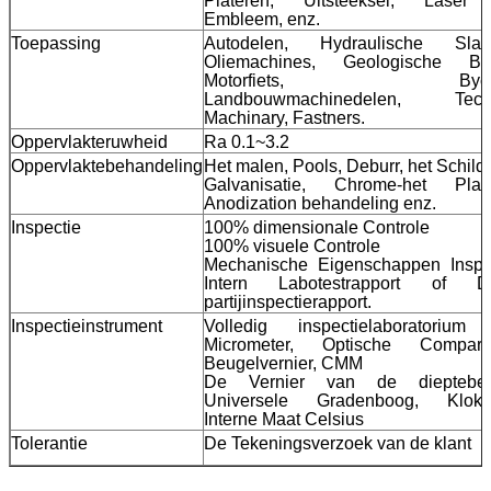
Plateren, Uitsteeksel, Laser 
Embleem, enz.
Toepassing
Autodelen, Hydraulische Slan
Oliemachines, Geologische Bor
Motorfiets, Bycyc
Landbouwmachinedelen, Tech
Machinary, Fastners.
Oppervlakteruwheid
Ra 0.1~3.2
Oppervlaktebehandeling
Het malen, Pools, Deburr, het Schild
Galvanisatie, Chrome-het Plate
Anodization behandeling enz.
Inspectie
100% dimensionale Controle
100% visuele Controle
Mechanische Eigenschappen Inspec
Intern Labotestrapport of D
partijinspectierapport.
Inspectieinstrument
Volledig inspectielaboratorium
Micrometer, Optische Comparat
Beugelvernier, CMM
De Vernier van de dieptebeu
Universele Gradenboog, Klokm
Interne Maat Celsius
Tolerantie
De Tekeningsverzoek van de klant