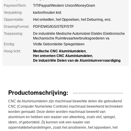
PaymentTerm:
T/T/Paypal/Western Union/MoneyGram
Verpakking:
karton/houten kist
Oppervlakte:
Het ontvetten, het Oppoetsen, het Deburring, enz.
DrawingFormat:
PDF/DWG/IGS/STEP/STP
Toepassing:
De industriële Medische Automobiel Elektro Elektronische
Mechanische Ruimtevaartverbruiksgoederen va
Eindig:
Vlotte Geborstelde Spiegelsteen
Medische CNC Aluminiumdelen
Hoog licht:
,
Het ontvetten CNC Aluminiumdelen
,
De industriële Delen van de Aluminiumvervaardiging
Productomschrijving:
CNC de Aluminiumdelen zijn machinaal bewerkte delen die gebruikend
CNC (Computer Numerieke Controle) machinaal bewerkend technieken
worden gemaakt. Deze delen worden machinaal bewerkt van
aluminium en hebben een waaier van afwerking, zoals vlot, spiegel,
steen, of geborsteld. Zij kunnen ook een waaier van
oppervlaktebehandelingen, zoals het anodiseren, het oppoetsen, het