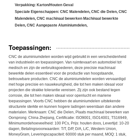
Verpakking: Karton/Houten Geval
Speciale Eigenschappen: CNC Malendelen, CNC die Delen, CNC
Malendelen, CNC machinaal bewerken Machinaal bewerkte
Delen, CNC Aangepaste Aluminiumdelen,
Toepassingen:
CNC de aluminiumdelen worden wijd gebruikt in een verscheidenheid
van industrieën en toepassingen. Van ruimtevaart en automobiel tot
medisch en zijn de verbruiksgoederen, deze precisie machinaal
bewerkte delen essentieel voor de productie van hoogstaande,
betrouwbare producten. CNC de aluminiumdelen worden vervaardigd
met hoge precisie en nauwkeurigheid, die tot hen maken ideaal voor
projecten die strakke tolerantie vereisen. Zij zijn ook bestand tegen
corrosie, die tot hen maken ideaal voor openlucht en mariene
toepassingen. Voorts CNC hebben de aluminiumdelen uitstekende
structurele sterkte en kunnen hogere ladingen weerstaan dan andere
materialen. Merknaam: CNC die Delen, Plaats machinaal bewerken van
Oorsprong: China Zhejiang, Certificatie: ISO9001; ISO14001; TS16949,
Minimumordehoeveelheid: 100 PCs, Prijs: houten doos, Levertijd: 10-20
dagen, Betalingsvoorwaarden: T/T, D/P, D/A, L/C, Western Union,
MoneyGram, Leveringscapaciteit: 60000 stuk per maand, MOQ: 1 stuk,