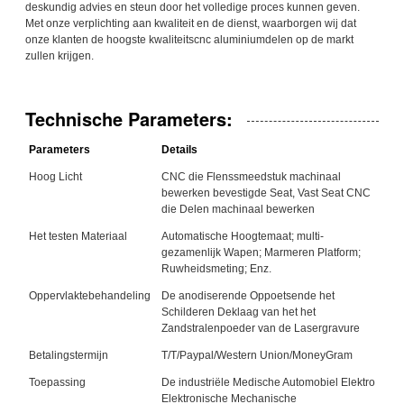
deskundig advies en steun door het volledige proces kunnen geven.
Met onze verplichting aan kwaliteit en de dienst, waarborgen wij dat
onze klanten de hoogste kwaliteitscnc aluminiumdelen op de markt
zullen krijgen.
Technische Parameters:
Parameters
Details
Hoog Licht
CNC die Flenssmeedstuk machinaal
bewerken bevestigde Seat, Vast Seat CNC
die Delen machinaal bewerken
Het testen Materiaal
Automatische Hoogtemaat; multi-
gezamenlijk Wapen; Marmeren Platform;
Ruwheidsmeting; Enz.
Oppervlaktebehandeling
De anodiserende Oppoetsende het
Schilderen Deklaag van het het
Zandstralenpoeder van de Lasergravure
Betalingstermijn
T/T/Paypal/Western Union/MoneyGram
Toepassing
De industriële Medische Automobiel Elektro
Elektronische Mechanische