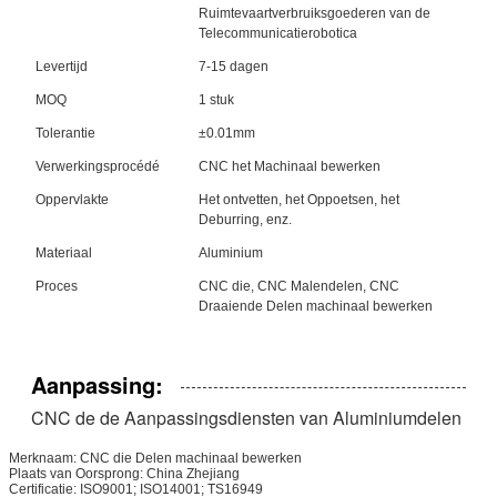
Ruimtevaartverbruiksgoederen van de
Telecommunicatierobotica
Levertijd
7-15 dagen
MOQ
1 stuk
Tolerantie
±0.01mm
Verwerkingsprocédé
CNC het Machinaal bewerken
Oppervlakte
Het ontvetten, het Oppoetsen, het
Deburring, enz.
Materiaal
Aluminium
Proces
CNC die, CNC Malendelen, CNC
Draaiende Delen machinaal bewerken
Aanpassing:
CNC de de Aanpassingsdiensten van Aluminiumdelen
Merknaam: CNC die Delen machinaal bewerken
Plaats van Oorsprong: China Zhejiang
Certificatie: ISO9001; ISO14001; TS16949