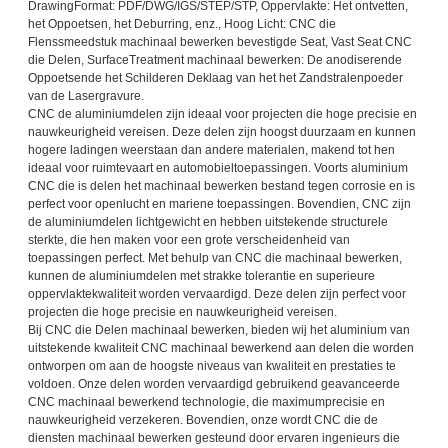
DrawingFormat: PDF/DWG/IGS/STEP/STP, Oppervlakte: Het ontvetten,
het Oppoetsen, het Deburring, enz., Hoog Licht: CNC die
Flenssmeedstuk machinaal bewerken bevestigde Seat, Vast Seat CNC
die Delen, SurfaceTreatment machinaal bewerken: De anodiserende
Oppoetsende het Schilderen Deklaag van het het Zandstralenpoeder
van de Lasergravure.
CNC de aluminiumdelen zijn ideaal voor projecten die hoge precisie en
nauwkeurigheid vereisen. Deze delen zijn hoogst duurzaam en kunnen
hogere ladingen weerstaan dan andere materialen, makend tot hen
ideaal voor ruimtevaart en automobieltoepassingen. Voorts aluminium
CNC die is delen het machinaal bewerken bestand tegen corrosie en is
perfect voor openlucht en mariene toepassingen. Bovendien, CNC zijn
de aluminiumdelen lichtgewicht en hebben uitstekende structurele
sterkte, die hen maken voor een grote verscheidenheid van
toepassingen perfect. Met behulp van CNC die machinaal bewerken,
kunnen de aluminiumdelen met strakke tolerantie en superieure
oppervlaktekwaliteit worden vervaardigd. Deze delen zijn perfect voor
projecten die hoge precisie en nauwkeurigheid vereisen.
Bij CNC die Delen machinaal bewerken, bieden wij het aluminium van
uitstekende kwaliteit CNC machinaal bewerkend aan delen die worden
ontworpen om aan de hoogste niveaus van kwaliteit en prestaties te
voldoen. Onze delen worden vervaardigd gebruikend geavanceerde
CNC machinaal bewerkend technologie, die maximumprecisie en
nauwkeurigheid verzekeren. Bovendien, onze wordt CNC die de
diensten machinaal bewerken gesteund door ervaren ingenieurs die