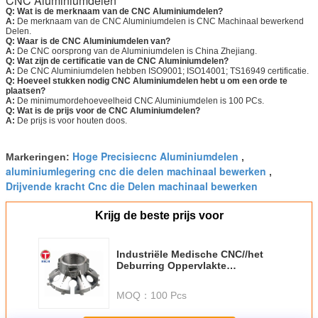
CNC Aluminiumdelen
Q: Wat is de merknaam van de CNC Aluminiumdelen?
A:
De merknaam van de CNC Aluminiumdelen is CNC Machinaal bewerkend
Delen.
Q: Waar is de CNC Aluminiumdelen van?
A:
De CNC oorsprong van de Aluminiumdelen is China Zhejiang.
Q: Wat zijn de certificatie van de CNC Aluminiumdelen?
A:
De CNC Aluminiumdelen hebben ISO9001; ISO14001; TS16949 certificatie.
Q: Hoeveel stukken nodig CNC Aluminiumdelen hebt u om een orde te
plaatsen?
A:
De minimumordehoeveelheid CNC Aluminiumdelen is 100 PCs.
Q: Wat is de prijs voor de CNC Aluminiumdelen?
A:
De prijs is voor houten doos.
Hoge Precisiecnc Aluminiumdelen
Markeringen:
,
aluminiumlegering cnc die delen machinaal bewerken
,
Drijvende kracht Cnc die Delen machinaal bewerken
Krijg de beste prijs voor
Industriële Medische CNC//het
Deburring Oppervlakte
Aluminiumdelen die ontvetten
oppoetsen
MOQ：
100 Pcs