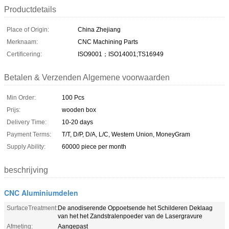
Productdetails
Place of Origin:
China Zhejiang
Merknaam:
CNC Machining Parts
Certificering:
ISO9001；ISO14001;TS16949
Betalen & Verzenden Algemene voorwaarden
Min Order:
100 Pcs
Prijs:
wooden box
Delivery Time:
10-20 days
Payment Terms:
T/T, D/P, D/A, L/C, Western Union, MoneyGram
Supply Ability:
60000 piece per month
beschrijving
CNC Aluminiumdelen
SurfaceTreatment:
De anodiserende Oppoetsende het Schilderen Deklaag
van het het Zandstralenpoeder van de Lasergravure
Afmeting:
Aangepast