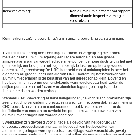
Inspectieverslag:
Kan aluminium gietmateriaal rapport,
dimensionale inspectie verslag te
verstrekken
Kenmerken van
Cnc-bewerking Aluminium
,
cnc-bewerking van aluminium
:
1. Aluminiumlegering heeft een lage hardheid. In vergelijking met andere
metalen heeft aluminiumlegering een lagere hardheid en een goede
snijprestatie, maar vanwege het lage smeltpunt en de hoge ductiliteit, is het niet
gemakkelijk om te snijden.het is gemakkelijk te fuseren op het afgewerkte
oppervlak of gereedschapDe HRC-hardheid van aluminiumplaten is over het
algemeen 40 graden lager dan die van HRC.Daarom, bij het bewerken van
aluminiumlegeringen is de belasting van het gereedschap klein. Bovendien
heeft aluminiumlegering een uitstekende warmtegeleidbaarheid, zodat de
snijtemperatuur van het frezen van aluminiumlegeringen laag is,en de
freesnelheid kan worden verhoogd.
Wanneer CNC-bewerking aluminiumlegeringen, gewrichtsrand problemen zijn
zeer diep, chip verwijdering prestaties is slecht,en het oppervlak is ruwIn feite is
CNC-bewerking van aluminiumlegeringen hoofdzakelijk te wijten aan de
inefficiëntie van messen en ruwheid.het probleem van het bewerken van
aluminiumlegeringen kan worden opgelost.
3Werktuigen zijn gevoelig voor slijtage als gevolg van het gebruik van
ongepast gereedschapsmateriaal, in het geval van het bewerken van
aluminiumlegeringen wordt gereedschaps slijtage vaak versneld als gevolg
van problemen zoals staafblad en chipontlading.Als een gereedschap met een