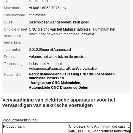
Type:
Het draaien
Materiaal:
Al 6061 6063 7075 enz.
Sleutelwoord:
cnc metaal
OEM:
Beschikbaar, Aangeboden, keur goed
Cnc die of niet
CNC die cnc van het Matrijzenafgietsel aluminium het
machinaal bewerken machinaal bewerkt
machinaal
bewerken:
Tolerantie:
0.010.05mm of Aangepast
Proces:
Volgens het werkstuk en de precisie
Toepassing:
Industrieel Materiaal,
Auto/medical/agricultural/train/valve/textile
Reductiemiddelenhuisvesting CNC die Toebehoren
Hoog licht:
machinaal bewerken
Aangepaste CNC Malendelen
,
,
Automobiele CNC Draaiende Delen
Vervaardiging van elektrische apparatuur voor het
vervaardigen van elektrische voertuigen
Productbeschrijving:
Productnaam:
Cnc-bewerking Aluminium die casting
6061 6063 T6 Voor reducer behuizing