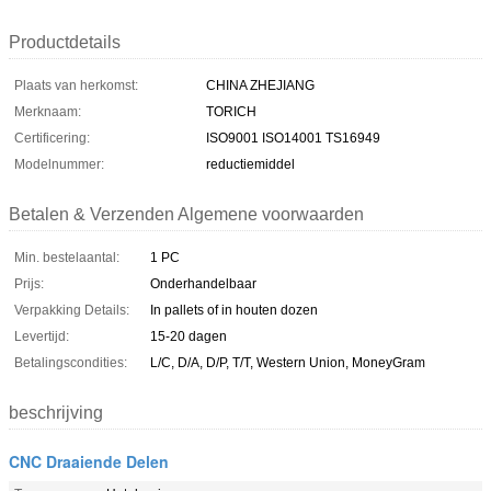
Productdetails
Plaats van herkomst:
CHINA ZHEJIANG
Merknaam:
TORICH
Certificering:
ISO9001 ISO14001 TS16949
Modelnummer:
reductiemiddel
Betalen & Verzenden Algemene voorwaarden
Min. bestelaantal:
1 PC
Prijs:
Onderhandelbaar
Verpakking Details:
In pallets of in houten dozen
Levertijd:
15-20 dagen
Betalingscondities:
L/C, D/A, D/P, T/T, Western Union, MoneyGram
beschrijving
CNC Draaiende Delen