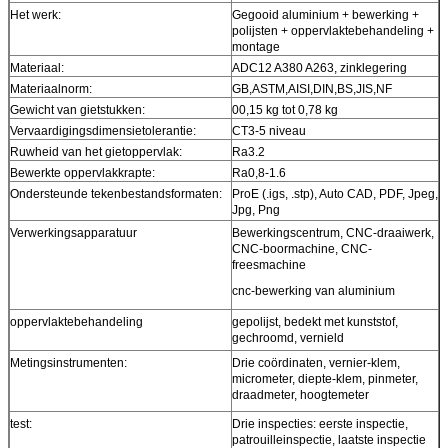
Het werk:
Gegooid aluminium + bewerking +
polijsten + oppervlaktebehandeling +
montage
Materiaal:
ADC12 A380 A263, zinklegering
Materiaalnorm:
GB,ASTM,AISI,DIN,BS,JIS,NF
Gewicht van gietstukken:
00,15 kg tot 0,78 kg
Vervaardigingsdimensietolerantie:
CT3-5 niveau
Ruwheid van het gietoppervlak:
Ra3.2
Bewerkte oppervlakkrapte:
Ra0,8-1.6
Ondersteunde tekenbestandsformaten:
ProE (.igs, .stp), Auto CAD, PDF, Jpeg,
Jpg, Png
Verwerkingsapparatuur
Bewerkingscentrum, CNC-draaiwerk,
CNC-boormachine, CNC-
freesmachine
cnc-bewerking van aluminium
oppervlaktebehandeling
gepolijst, bedekt met kunststof,
gechroomd, vernield
Metingsinstrumenten:
Drie coördinaten, vernier-klem,
micrometer, diepte-klem, pinmeter,
draadmeter, hoogtemeter
test:
Drie inspecties: eerste inspectie,
patrouilleinspectie, laatste inspectie